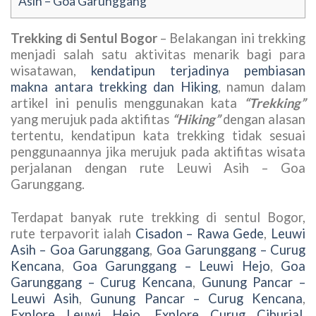
Asih – Goa Garunggang
Trekking di Sentul Bogor
– Belakangan ini trekking
menjadi salah satu aktivitas menarik bagi para
wisatawan,
kendatipun terjadinya pembiasan
makna antara trekking dan Hiking
, namun dalam
artikel ini penulis menggunakan kata
“Trekking”
yang merujuk pada aktifitas
“Hiking”
dengan alasan
tertentu, kendatipun kata trekking tidak sesuai
penggunaannya jika merujuk pada aktifitas wisata
perjalanan dengan rute Leuwi Asih – Goa
Garunggang.
Terdapat banyak rute trekking di sentul Bogor,
rute terpavorit ialah
Cisadon – Rawa Gede
,
Leuwi
Asih – Goa Garunggang
,
Goa Garunggang – Curug
Kencana
,
Goa Garunggang – Leuwi Hejo
,
Goa
Garunggang – Curug Kencana
,
Gunung Pancar –
Leuwi Asih
,
Gunung Pancar – Curug Kencana
,
Explore Leuwi Hejo
,
Explore Curug Ciburial
,