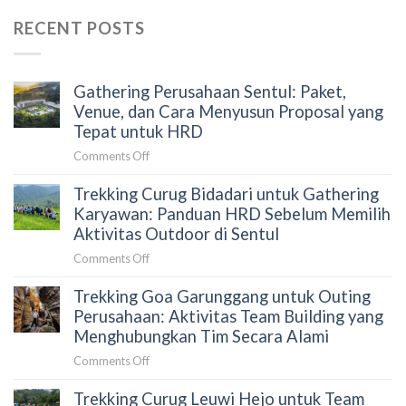
RECENT POSTS
Gathering Perusahaan Sentul: Paket,
Venue, dan Cara Menyusun Proposal yang
Tepat untuk HRD
on
Comments Off
Gathering
Trekking Curug Bidadari untuk Gathering
Perusahaan
Sentul:
Karyawan: Panduan HRD Sebelum Memilih
Paket,
Aktivitas Outdoor di Sentul
Venue,
on
Comments Off
dan
Trekking
Cara
Trekking Goa Garunggang untuk Outing
Curug
Menyusun
Bidadari
Perusahaan: Aktivitas Team Building yang
Proposal
untuk
Menghubungkan Tim Secara Alami
yang
Gathering
Tepat
on
Comments Off
Karyawan:
untuk
Trekking
Panduan
HRD
Trekking Curug Leuwi Hejo untuk Team
Goa
HRD