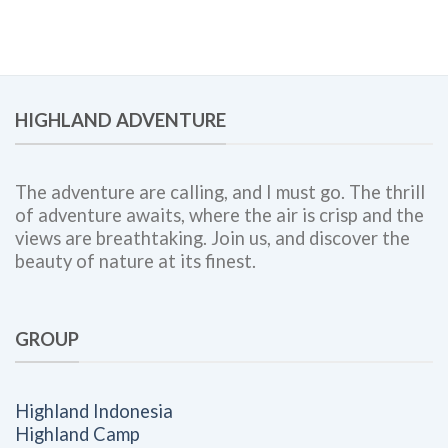
Lengkap
dan
untuk
Corporate
Meningkatkan
Outing
Engagement,
Bersama
Kolaborasi
Highland
Tim,
Adventure
HIGHLAND ADVENTURE
dan
Budaya
Kerja
The adventure are calling, and I must go. The thrill
of adventure awaits, where the air is crisp and the
views are breathtaking. Join us, and discover the
beauty of nature at its finest.
GROUP
Highland Indonesia
Highland Camp