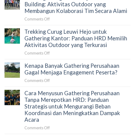
Garunggang
Building: Aktivitas Outdoor yang
Sebelum
untuk
Membangun Kolaborasi Tim Secara Alami
Memilih
Outing
Aktivitas
on
Comments Off
Perusahaan:
Outdoor
Trekking
Aktivitas
di
Trekking Curug Leuwi Hejo untuk
Curug
Team
Sentul
Leuwi
Gathering Kantor: Panduan HRD Memilih
Building
Hejo
Aktivitas Outdoor yang Terkurasi
yang
untuk
Menghubungkan
on
Comments Off
Team
Tim
Trekking
Building:
Secara
Kenapa Banyak Gathering Perusahaan
Curug
Aktivitas
Alami
Leuwi
Gagal Menjaga Engagement Peserta?
Outdoor
Hejo
yang
on
Comments Off
untuk
Membangun
Kenapa
Gathering
Kolaborasi
Cara Menyusun Gathering Perusahaan
Banyak
Kantor:
Tim
Gathering
Tanpa Merepotkan HRD: Panduan
Panduan
Secara
Perusahaan
Strategis untuk Mengurangi Beban
HRD
Alami
Gagal
Koordinasi dan Meningkatkan Dampak
Memilih
Menjaga
Acara
Aktivitas
Engagement
Outdoor
on
Comments Off
Peserta?
yang
Cara