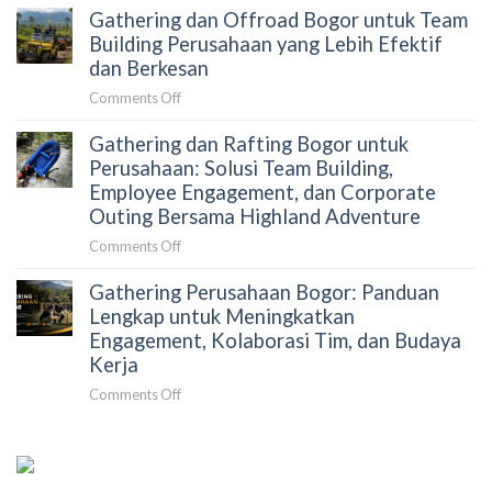
Terkurasi
Gathering dan Offroad Bogor untuk Team
Menyusun
Gathering
Building Perusahaan yang Lebih Efektif
Perusahaan
dan Berkesan
Tanpa
on
Comments Off
Merepotkan
Gathering
HRD:
Gathering dan Rafting Bogor untuk
dan
Panduan
Offroad
Perusahaan: Solusi Team Building,
Strategis
Bogor
Employee Engagement, dan Corporate
untuk
untuk
Outing Bersama Highland Adventure
Mengurangi
Team
Beban
on
Comments Off
Building
Koordinasi
Gathering
Perusahaan
dan
Gathering Perusahaan Bogor: Panduan
dan
yang
Meningkatkan
Rafting
Lengkap untuk Meningkatkan
Lebih
Dampak
Bogor
Engagement, Kolaborasi Tim, dan Budaya
Efektif
Acara
untuk
dan
Kerja
Perusahaan:
Berkesan
on
Comments Off
Solusi
Gathering
Team
Perusahaan
Building,
Bogor:
Employee
Panduan
Engagement,