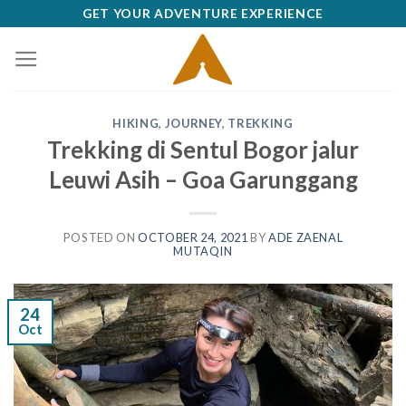
Skip
GET YOUR ADVENTURE EXPERIENCE
to
content
HIKING
,
JOURNEY
,
TREKKING
Trekking di Sentul Bogor jalur
Leuwi Asih – Goa Garunggang
POSTED ON
OCTOBER 24, 2021
BY
ADE ZAENAL
MUTAQIN
24
Oct