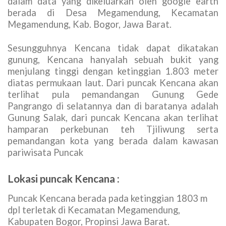
Trekking di Puncak Bogor
– Menurut peta Rupa
Bumi Indonesia Lembar 1209- 142 ketinggian
gunung Kencana berada pada 1.796 m dpl,
sementara itu yang tertera ada monumen di
puncak Kencana itu tertera 1803 mdpl. Titik
koordinat puncak Kencana berada pada 48 M
07187990, UTM 9263482.
Secara administratif Gunung Kencana berada di
Kampung Rawa Gede, Desa Tugu Utara,
Kecamatan Cisarua, Kabupaten Bogor, namun
dalam data yang dikeluarkan oleh google earth
berada di Desa Megamendung, Kecamatan
Megamendung, Kab. Bogor, Jawa Barat.
Sesungguhnya Kencana tidak dapat dikatakan
gunung, Kencana hanyalah sebuah bukit yang
menjulang tinggi dengan ketinggian 1.803 meter