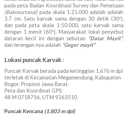
Trekking di Puncak Bogor
– Puncak Karvak berada
pada ketinggian 1.676 m dpl dengan titik koordinat
48 M 0718756, UTM 9263510, berada di sebelah
barat daya puncak Kencana. Penyebutan Puncak
Karvak untuk dataran ini merujuk pada kotak-kotak
yang ada di peta, Karvak atau kotak merupakan
koordinat geografis sebagai koordinat utama, satu
kotak atau sering disebut satu karvak, lebar karvak
pada peta Badan Koordinasi Survey dan Pemetaan
(Bakosurtanal)
pada skala 1:25.000 adalah adalah
3.7 cm. Satu karvak sama dengan 30 detik (30″),
dan pada peta skala 1:50.000, satu karvak sama
dengan 1 menit (60″). Masyarakat lokal penyebut
dataran kecil ini dengan sebutan
“Datar Mayit”
.
dan lerengan nya adalah
“Geger mayit”
Lokasi puncak Karvak :