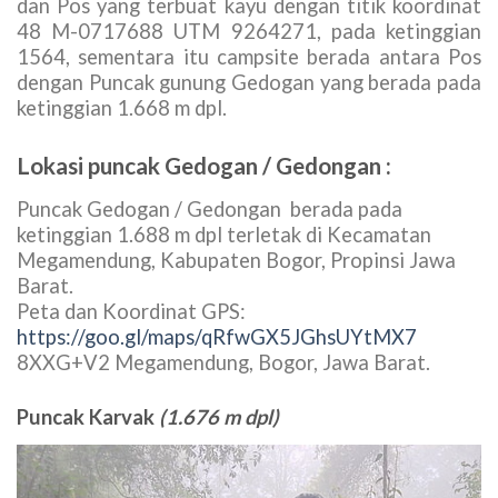
bawah)
dengan montana
(hutan pegunungan atas).
Sementara itu ketinggian yang tertera pada
penanda yang terpasang pada pohonyang berada
di Puncak Gedogan / Gedongan tertulis 1.688 m
dpl.
Disekitar puncak gunung Gedogan / Gedongan
terdapat campsite Gunung Gedogan / Gedongan
dan Pos yang terbuat kayu dengan titik koordinat
48 M-0717688 UTM 9264271, pada ketinggian
1564, sementara itu campsite berada antara Pos
dengan Puncak gunung Gedogan yang berada pada
ketinggian 1.668 m dpl.
Lokasi puncak Gedogan / Gedongan :
Puncak Gedogan / Gedongan berada pada
ketinggian 1.688 m dpl terletak di Kecamatan
Megamendung, Kabupaten Bogor, Propinsi Jawa