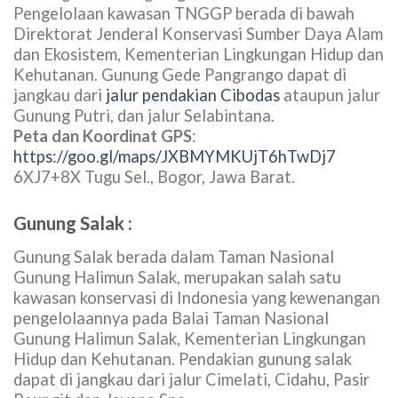
Salak dan perkebunan teh Ciliwung serta kota-kota
dalam kawasan pariwisata alam Puncak Bogor
menjadi daya tarik yang diburu oleh para pendaki
puncak Kencana, selaian keindahan hutan
pegunungan dan kekayaan biodiversity yang
terkandung didalamnya ketika menapaki jalanan
setapak demi setapak antara Paseban, gunung
Gedogan / Gedongan, puncak Karvak sehingga
sampai di Puncak Kencana.
Gunung Gede Pangrango :
Gunung Gede Pangrango berada dalam
Pengelolaan kawasan TNGGP berada di bawah
Direktorat Jenderal Konservasi Sumber Daya Alam
dan Ekosistem, Kementerian Lingkungan Hidup dan
Kehutanan. Gunung Gede Pangrango dapat di
jangkau dari
jalur pendakian Cibodas
ataupun jalur
Gunung Putri, dan jalur Selabintana.