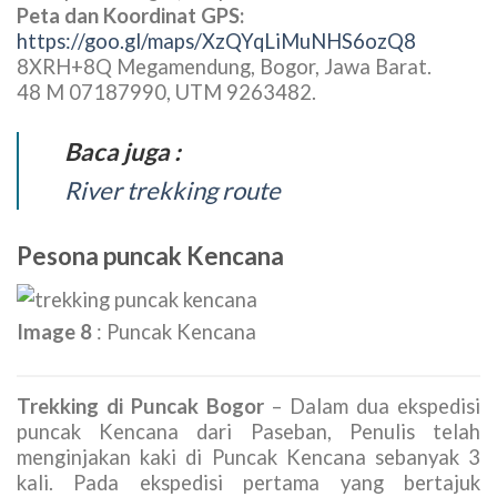
diatas permukaan laut. Dari puncak Kencana akan
terlihat pula pemandangan Gunung Gede
Pangrango di selatannya dan di baratanya adalah
Gunung Salak, dari puncak Kencana akan terlihat
hamparan perkebunan teh Tjiliwung serta
pemandangan kota yang berada dalam kawasan
pariwisata Puncak
Lokasi puncak Kencana :
Puncak Kencana berada pada ketinggian 1803 m
dpl terletak di Kecamatan Megamendung,
Kabupaten Bogor, Propinsi Jawa Barat.
Peta dan Koordinat GPS:
https://goo.gl/maps/XzQYqLiMuNHS6ozQ8
8XRH+8Q Megamendung, Bogor, Jawa Barat.
48 M 07187990, UTM 9263482.
Baca juga :