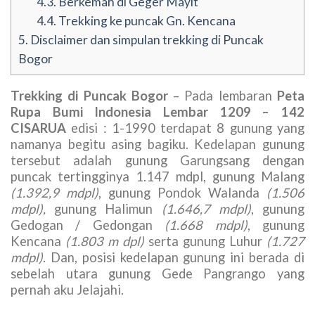
4.3.
Berkemah di Geger Mayit
4.4.
Trekking ke puncak Gn. Kencana
5.
Disclaimer dan simpulan trekking di Puncak
Bogor
Trekking di Puncak Bogor
– Pada lembaran
Peta
Rupa Bumi Indonesia Lembar 1209 – 142
CISARUA
edisi : 1-1990 terdapat 8 gunung yang
namanya begitu asing bagiku. Kedelapan gunung
tersebut adalah gunung Garungsang dengan
puncak tertingginya 1.147 mdpl, gunung Malang
(1.392,9 mdpl)
, gunung Pondok Walanda
(1.506
mdpl),
gunung Halimun
(1.646,7 mdpl)
, gunung
Gedogan / Gedongan
(1.668 mdpl)
, gunung
Kencana
(1.803 m dpl)
serta gunung Luhur
(1.727
mdpl)
. Dan, posisi kedelapan gunung ini berada di
sebelah utara gunung Gede Pangrango yang
pernah aku Jelajahi.