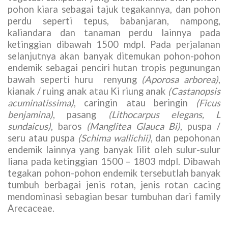
pohon kiara sebagai tajuk tegakannya, dan pohon
perdu seperti tepus, babanjaran, nampong,
kaliandara dan tanaman perdu lainnya pada
ketinggian dibawah 1500 mdpl. Pada perjalanan
selanjutnya akan banyak ditemukan pohon-pohon
endemik sebagai penciri hutan tropis pegunungan
bawah seperti huru renyung
(Aporosa arborea)
,
kianak / ruing anak atau Ki riung anak
(Castanopsis
acuminatissima)
, caringin atau beringin
(Ficus
benjamina)
, pasang
(Lithocarpus elegans, L
sundaicus)
, baros
(Manglitea Glauca Bi)
, puspa /
seru atau puspa
(Schima wallichii)
, dan pepohonan
endemik lainnya yang banyak lilit oleh sulur-sulur
liana pada ketinggian 1500 – 1803 mdpl. Dibawah
tegakan pohon-pohon endemik tersebutlah banyak
tumbuh berbagai jenis rotan, jenis rotan cacing
mendominasi sebagian besar tumbuhan dari family
Arecaceae.