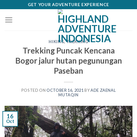
Skip
GET YOUR ADVENTURE EXPERIENCE
to
content
HIKING
,
TREKKING
Trekking Puncak Kencana
Bogor jalur hutan pegunungan
Paseban
POSTED ON
OCTOBER 16, 2021
BY
ADE ZAENAL
MUTAQIN
16
Oct