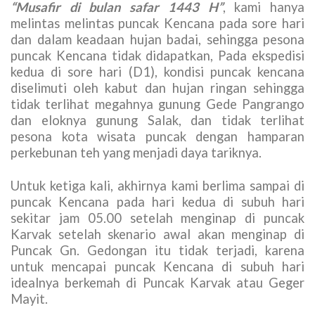
River trekking route
Pesona puncak Kencana
Image 8
: Puncak Kencana
Trekking di Puncak Bogor
– Dalam dua ekspedisi
puncak Kencana dari Paseban, Penulis telah
menginjakan kaki di Puncak Kencana sebanyak 3
kali. Pada ekspedisi pertama yang bertajuk
“Musafir di bulan safar 1443 H”
, kami hanya
melintas melintas puncak Kencana pada sore hari
dan dalam keadaan hujan badai, sehingga pesona
puncak Kencana tidak didapatkan, Pada ekspedisi
kedua di sore hari (D1), kondisi puncak kencana
diselimuti oleh kabut dan hujan ringan sehingga