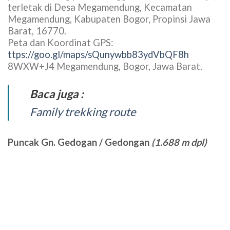
Lokasi Highland Camp :
Highland Camp berada di Jalan Curug Panjang atau
jalan Situhinag pada ketinggian 949 – 1086 m dpl,
terletak di Desa Megamendung, Kecamatan
Megamendung, Kabupaten Bogor, Propinsi Jawa
Barat, 16770.
Peta dan Koordinat GPS:
ttps://goo.gl/maps/sQunywbb83ydVbQF8h
8WXW+J4 Megamendung, Bogor, Jawa Barat.
Baca juga :
Family trekking route
Puncak Gn. Gedogan / Gedongan
(1.688 m dpl)