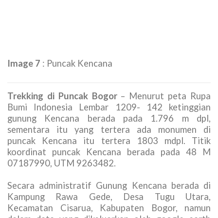
Puncak Karvak berada pada ketinggian 1.676 m dpl
terletak di Kecamatan Megamendung, Kabupaten
Bogor, Propinsi Jawa Barat.
Peta dan Koordinat GPS:
48 M 0718756, UTM 9263510.
Puncak Kencana
(1.803 m dpl)
Image 7
: Puncak Kencana