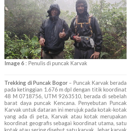
Barat.
Peta dan Koordinat GPS:
https://goo.gl/maps/qRfwGX5JGhsUYtMX7
8XXG+V2 Megamendung, Bogor, Jawa Barat.
Puncak Karvak
(1.676 m dpl)
Image 6
: Penulis di puncak Karvak