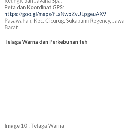
Peta dan Koordinat GPS
:
https://goo.gl/maps/JXBMYMKUjT6hTwDj7
6XJ7+8X Tugu Sel., Bogor, Jawa Barat.
Gunung Salak :
Gunung Salak berada dalam Taman Nasional
Gunung Halimun Salak, merupakan salah satu
kawasan konservasi di Indonesia yang kewenangan
pengelolaannya pada Balai Taman Nasional
Gunung Halimun Salak, Kementerian Lingkungan
Hidup dan Kehutanan. Pendakian gunung salak
dapat di jangkau dari jalur Cimelati, Cidahu, Pasir
Reungit dan Javana Spa.
Peta dan Koordinat GPS
:
https://goo.gl/maps/fLsNwpZvULpgeuAX9
Pasawahan, Kec. Cicurug, Sukabumi Regency, Jawa
Barat.
Telaga Warna dan Perkebunan teh