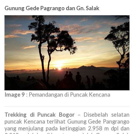
tidak terlihat megahnya gunung Gede Pangrango
dan eloknya gunung Salak, dan tidak terlihat
pesona kota wisata puncak dengan hamparan
perkebunan teh yang menjadi daya tariknya.
Untuk ketiga kali, akhirnya kami berlima sampai di
puncak Kencana pada hari kedua di subuh hari
sekitar jam 05.00 setelah menginap di puncak
Karvak setelah skenario awal akan menginap di
Puncak Gn. Gedongan itu tidak terjadi, karena
untuk mencapai puncak Kencana di subuh hari
idealnya berkemah di Puncak Karvak atau Geger
Mayit.
Gunung Gede Pagrango dan Gn. Salak