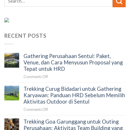
RECENT POSTS
Gathering Perusahaan Sentul: Paket,
Venue, dan Cara Menyusun Proposal yang
Tepat untuk HRD
on
Comments Off
Gathering
Trekking Curug Bidadari untuk Gathering
Perusahaan
Sentul:
Karyawan: Panduan HRD Sebelum Memilih
Paket,
Aktivitas Outdoor di Sentul
Venue,
on
Comments Off
dan
Trekking
Cara
Trekking Goa Garunggang untuk Outing
Curug
Menyusun
Bidadari
Perusahaan: Aktivitas Team Building yang
Proposal