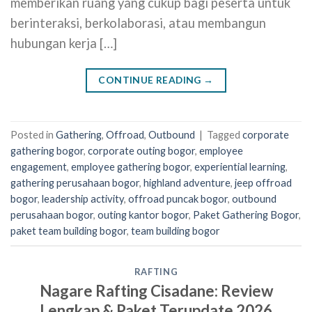
memberikan ruang yang cukup bagi peserta untuk
berinteraksi, berkolaborasi, atau membangun
hubungan kerja […]
CONTINUE READING
→
Posted in
Gathering
,
Offroad
,
Outbound
|
Tagged
corporate
gathering bogor
,
corporate outing bogor
,
employee
engagement
,
employee gathering bogor
,
experiential learning
,
gathering perusahaan bogor
,
highland adventure
,
jeep offroad
bogor
,
leadership activity
,
offroad puncak bogor
,
outbound
perusahaan bogor
,
outing kantor bogor
,
Paket Gathering Bogor
,
paket team building bogor
,
team building bogor
RAFTING
Nagare Rafting Cisadane: Review
Lengkap & Paket Terupdate 2026