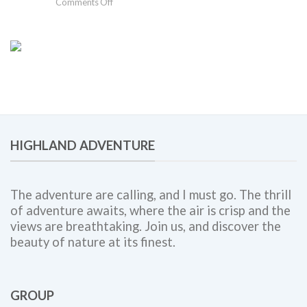
on
Comments Off
Solusi
Gathering
Team
Perusahaan
Building,
Bogor:
Employee
Panduan
Engagement,
Lengkap
dan
untuk
Corporate
Meningkatkan
Outing
Engagement,
Bersama
Kolaborasi
Highland
Tim,
Adventure
HIGHLAND ADVENTURE
dan
Budaya
Kerja
The adventure are calling, and I must go. The thrill
of adventure awaits, where the air is crisp and the
views are breathtaking. Join us, and discover the
beauty of nature at its finest.
GROUP