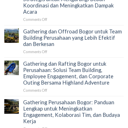
Alami
Gagal
Koordinasi dan Meningkatkan Dampak
Memilih
Menjaga
Acara
Aktivitas
Engagement
Outdoor
on
Comments Off
Peserta?
yang
Cara
Terkurasi
Gathering dan Offroad Bogor untuk Team
Menyusun
Gathering
Building Perusahaan yang Lebih Efektif
Perusahaan
dan Berkesan
Tanpa
on
Comments Off
Merepotkan
Gathering
HRD:
Gathering dan Rafting Bogor untuk
dan
Panduan
Offroad
Perusahaan: Solusi Team Building,
Strategis
Bogor
Employee Engagement, dan Corporate
untuk
untuk
Outing Bersama Highland Adventure
Mengurangi
Team
Beban
on
Comments Off
Building
Koordinasi
Gathering
Perusahaan
dan
Gathering Perusahaan Bogor: Panduan
dan
yang
Meningkatkan
Rafting
Lengkap untuk Meningkatkan
Lebih
Dampak
Bogor
Engagement, Kolaborasi Tim, dan Budaya
Efektif
Acara
untuk
dan
Kerja
Perusahaan:
Berkesan