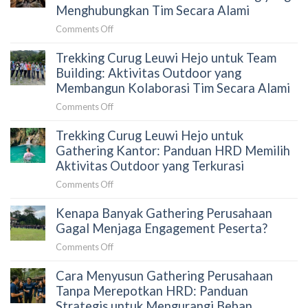
untuk
Menghubungkan Tim Secara Alami
yang
Gathering
Tepat
on
Comments Off
Karyawan:
untuk
Trekking
Panduan
HRD
Trekking Curug Leuwi Hejo untuk Team
Goa
HRD
Garunggang
Building: Aktivitas Outdoor yang
Sebelum
untuk
Membangun Kolaborasi Tim Secara Alami
Memilih
Outing
Aktivitas
on
Comments Off
Perusahaan:
Outdoor
Trekking
Aktivitas
di
Trekking Curug Leuwi Hejo untuk
Curug
Team
Sentul
Leuwi
Gathering Kantor: Panduan HRD Memilih
Building
Hejo
Aktivitas Outdoor yang Terkurasi
yang
untuk
Menghubungkan
on
Comments Off
Team
Tim
Trekking
Building:
Secara
Kenapa Banyak Gathering Perusahaan
Curug
Aktivitas
Alami
Leuwi
Gagal Menjaga Engagement Peserta?
Outdoor
Hejo
yang
on
Comments Off
untuk
Membangun
Kenapa
Gathering
Kolaborasi
Cara Menyusun Gathering Perusahaan
Banyak
Kantor:
Tim
Gathering
Tanpa Merepotkan HRD: Panduan
Panduan
Secara
Perusahaan
Strategis untuk Mengurangi Beban
HRD