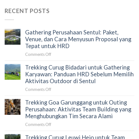
RECENT POSTS
Gathering Perusahaan Sentul: Paket,
Venue, dan Cara Menyusun Proposal yang
Tepat untuk HRD
on
Comments Off
Gathering
Trekking Curug Bidadari untuk Gathering
Perusahaan
Sentul:
Karyawan: Panduan HRD Sebelum Memilih
Paket,
Aktivitas Outdoor di Sentul
Venue,
on
Comments Off
dan
Trekking
Cara
Trekking Goa Garunggang untuk Outing
Curug
Menyusun
Bidadari
Perusahaan: Aktivitas Team Building yang
Proposal
untuk
Menghubungkan Tim Secara Alami
yang
Gathering
Tepat
on
Comments Off
Karyawan:
untuk
Trekking
Panduan
HRD
Trekking Curug Leuwi Hejo untuk Team
Goa
HRD