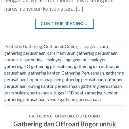
dengan aktivitas atau hiburan. HRD sering kali
harus menyusun konsep acara, […]
CONTINUE READING
→
Posted in
Gathering
,
Outbound
,
Outing
|
Tagged
acara
gathering perusahaan
,
cara menyusun gathering perusahaan
,
corporate gathering
,
employee engagement
,
employee
gathering
,
EO gathering perusahaan
,
gathering dan outbound
perusahaan
,
gathering kantor
,
Gathering Perusahaan
,
gathering
perusahaan bogor
,
manajemen gathering perusahaan
,
outbound
perusahaan
,
outing kantor
,
perencanaan gathering perusahaan
,
team building perusahaan
,
tugas HRD saat gathering
,
vendor
gathering perusahaan
,
venue gathering perusahaan
GATHERING
,
OFFROAD
,
OUTBOUND
Gathering dan Offroad Bogor untuk