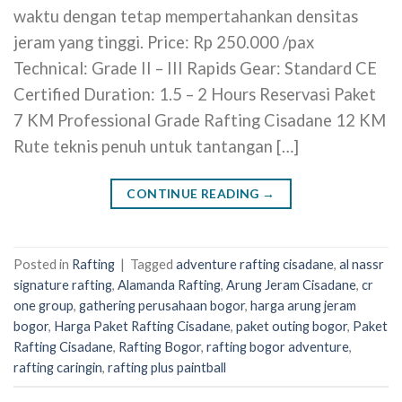
waktu dengan tetap mempertahankan densitas
jeram yang tinggi. Price: Rp 250.000 /pax
Technical: Grade II – III Rapids Gear: Standard CE
Certified Duration: 1.5 – 2 Hours Reservasi Paket
7 KM Professional Grade Rafting Cisadane 12 KM
Rute teknis penuh untuk tantangan […]
CONTINUE READING
→
Posted in
Rafting
|
Tagged
adventure rafting cisadane
,
al nassr
signature rafting
,
Alamanda Rafting
,
Arung Jeram Cisadane
,
cr
one group
,
gathering perusahaan bogor
,
harga arung jeram
bogor
,
Harga Paket Rafting Cisadane
,
paket outing bogor
,
Paket
Rafting Cisadane
,
Rafting Bogor
,
rafting bogor adventure
,
rafting caringin
,
rafting plus paintball