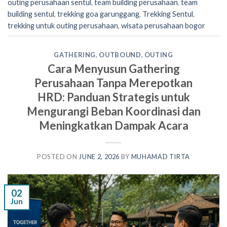
outing perusahaan sentul
,
team building perusahaan
,
team
building sentul
,
trekking goa garunggang
,
Trekking Sentul
,
trekking untuk outing perusahaan
,
wisata perusahaan bogor
GATHERING
,
OUTBOUND
,
OUTING
Cara Menyusun Gathering
Perusahaan Tanpa Merepotkan
HRD: Panduan Strategis untuk
Mengurangi Beban Koordinasi dan
Meningkatkan Dampak Acara
POSTED ON
JUNE 2, 2026
BY
MUHAMAD TIRTA
02
Jun