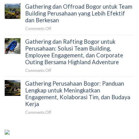
Terkurasi
Gathering dan Offroad Bogor untuk Team
Menyusun
Gathering
Building Perusahaan yang Lebih Efektif
Perusahaan
dan Berkesan
Tanpa
on
Comments Off
Merepotkan
Gathering
HRD:
Gathering dan Rafting Bogor untuk
dan
Panduan
Offroad
Perusahaan: Solusi Team Building,
Strategis
Bogor
Employee Engagement, dan Corporate
untuk
untuk
Outing Bersama Highland Adventure
Mengurangi
Team
Beban
on
Comments Off
Building
Koordinasi
Gathering
Perusahaan
dan
Gathering Perusahaan Bogor: Panduan
dan
yang
Meningkatkan
Rafting
Lengkap untuk Meningkatkan
Lebih
Dampak
Bogor
Engagement, Kolaborasi Tim, dan Budaya
Efektif
Acara
untuk
dan
Kerja
Perusahaan:
Berkesan
on
Comments Off
Solusi
Gathering
Team
Perusahaan
Building,
Bogor:
Employee
Panduan
Engagement,