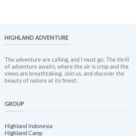
Lengkap
dan
untuk
Corporate
Meningkatkan
Outing
Engagement,
Bersama
Kolaborasi
Highland
Tim,
Adventure
HIGHLAND ADVENTURE
dan
Budaya
Kerja
The adventure are calling, and I must go. The thrill
of adventure awaits, where the air is crisp and the
views are breathtaking. Join us, and discover the
beauty of nature at its finest.
GROUP
Highland Indonesia
Highland Camp