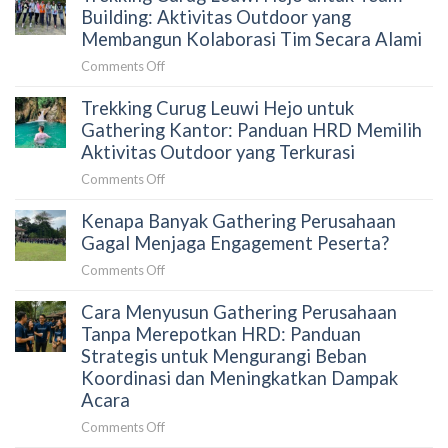
Garunggang
Building: Aktivitas Outdoor yang
Sebelum
untuk
Membangun Kolaborasi Tim Secara Alami
Memilih
Outing
Aktivitas
on
Comments Off
Perusahaan:
Outdoor
Trekking
Aktivitas
di
Trekking Curug Leuwi Hejo untuk
Curug
Team
Sentul
Leuwi
Gathering Kantor: Panduan HRD Memilih
Building
Hejo
Aktivitas Outdoor yang Terkurasi
yang
untuk
Menghubungkan
on
Comments Off
Team
Tim
Trekking
Building:
Secara
Kenapa Banyak Gathering Perusahaan
Curug
Aktivitas
Alami
Leuwi
Gagal Menjaga Engagement Peserta?
Outdoor
Hejo
yang
on
Comments Off
untuk
Membangun
Kenapa
Gathering
Kolaborasi
Cara Menyusun Gathering Perusahaan
Banyak
Kantor:
Tim
Gathering
Tanpa Merepotkan HRD: Panduan
Panduan
Secara
Perusahaan
Strategis untuk Mengurangi Beban
HRD
Alami
Gagal
Koordinasi dan Meningkatkan Dampak
Memilih
Menjaga
Acara
Aktivitas
Engagement
Outdoor
on
Comments Off
Peserta?
yang
Cara