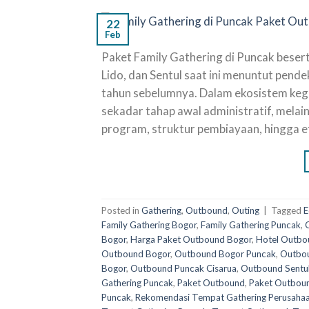
22
Feb
Paket Family Gathering di Puncak beser
Lido, dan Sentul saat ini menuntut pende
tahun sebelumnya. Dalam ekosistem kegi
sekadar tahap awal administratif, melai
program, struktur pembiayaan, hingga efe
Posted in
Gathering
,
Outbound
,
Outing
|
Tagged
E
Family Gathering Bogor
,
Family Gathering Puncak
,
Bogor
,
Harga Paket Outbound Bogor
,
Hotel Outbo
Outbound Bogor
,
Outbound Bogor Puncak
,
Outbou
Bogor
,
Outbound Puncak Cisarua
,
Outbound Sentu
Gathering Puncak
,
Paket Outbound
,
Paket Outbou
Puncak
,
Rekomendasi Tempat Gathering Perusaha