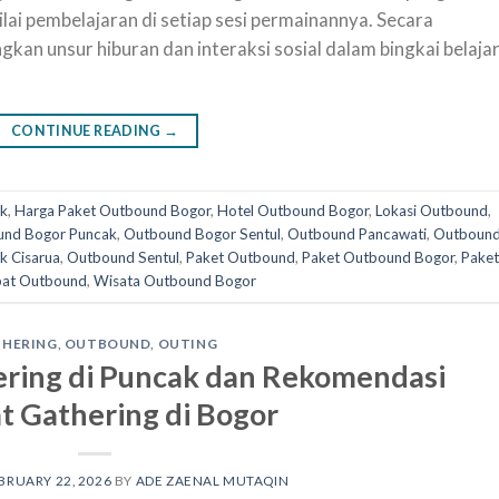
ilai pembelajaran di setiap sesi permainannya. Secara
an unsur hiburan dan interaksi sosial dalam bingkai belaja
CONTINUE READING
→
ak
,
Harga Paket Outbound Bogor
,
Hotel Outbound Bogor
,
Lokasi Outbound
,
nd Bogor Puncak
,
Outbound Bogor Sentul
,
Outbound Pancawati
,
Outboun
k Cisarua
,
Outbound Sentul
,
Paket Outbound
,
Paket Outbound Bogor
,
Paket
at Outbound
,
Wisata Outbound Bogor
THERING
,
OUTBOUND
,
OUTING
ering di Puncak dan Rekomendasi
 Gathering di Bogor
BRUARY 22, 2026
BY
ADE ZAENAL MUTAQIN