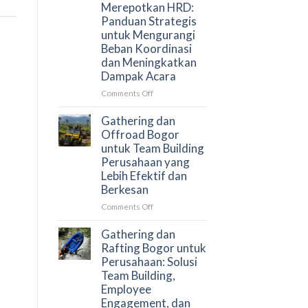
Merepotkan HRD:
Menjaga
Panduan Strategis
Engagement
untuk Mengurangi
Peserta?
Beban Koordinasi
dan Meningkatkan
Dampak Acara
on
Comments Off
Cara
Menyusun
Gathering dan
Gathering
Offroad Bogor
Perusahaan
untuk Team Building
Tanpa
Perusahaan yang
Merepotkan
Lebih Efektif dan
HRD:
Berkesan
Panduan
Strategis
on
Comments Off
untuk
Gathering
Mengurangi
dan
Gathering dan
Beban
Offroad
Rafting Bogor untuk
Koordinasi
Bogor
Perusahaan: Solusi
dan
untuk
Team Building,
Meningkatkan
Team
Employee
Dampak
Building
Engagement, dan
Acara
Perusahaan