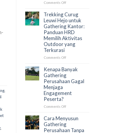
yang
on
Comments Off
Menghubungkan
Trekking
Tim
Curug
Trekking Curug
Secara
Leuwi
Leuwi Hejo untuk
Alami
,
Hejo
Gathering Kantor:
untuk
n-
Panduan HRD
Team
Memilih Aktivitas
Building:
Outdoor yang
Aktivitas
Terkurasi
Outdoor
yang
on
Comments Off
Membangun
Trekking
Kolaborasi
Curug
Kenapa Banyak
Tim
Leuwi
Gathering
Secara
Hejo
Perusahaan Gagal
Alami
untuk
Menjaga
Gathering
ing
,
Engagement
Kantor:
i
Peserta?
Panduan
HRD
on
Comments Off
ak
Memilih
Kenapa
et
Aktivitas
Banyak
Cara Menyusun
Outdoor
Gathering
Gathering
yang
Perusahaan
g
,
Perusahaan Tanpa
Terkurasi
Gagal