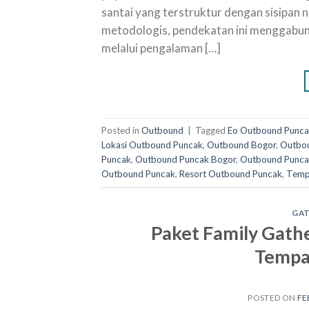
santai yang terstruktur dengan sisipan n
metodologis, pendekatan ini menggabungk
melalui pengalaman […]
Posted in
Outbound
|
Tagged
Eo Outbound Punc
Lokasi Outbound Puncak
,
Outbound Bogor
,
Outbou
Puncak
,
Outbound Puncak Bogor
,
Outbound Punca
Outbound Puncak
,
Resort Outbound Puncak
,
Temp
GA
Paket Family Gath
Tempat
POSTED ON
FE