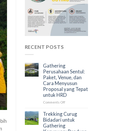
RECENT POSTS
Gathering
Perusahaan Sentul:
Paket, Venue, dan
Cara Menyusun
Proposal yang Tepat
untuk HRD
on
Comments Off
Gathering
Perusahaan
Trekking Curug
Sentul:
Bidadari untuk
ebih
Paket,
Gathering
n
Venue,