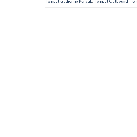
Tempat Gathering Puncak
,
Tempat Outbound
,
Tem