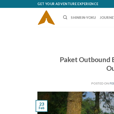
Skip
GET YOUR ADVENTURE EXPERIENCE
to
content
SHINRIN-YOKU
JOURNE
Paket Outbound 
Ou
POSTED ON
FE
23
Feb