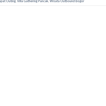
pat Outing
,
Villa Gathering Puncak
,
Wisata Outbound Bogor