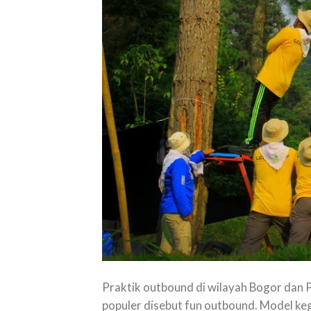
Praktik outbound di wilayah Bogor dan Pu
populer disebut fun outbound. Model ke