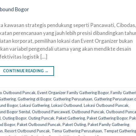
ta kawasan strategis pendukung seperti Pancawati, Cibodas
katan perencanaan yang jauh lebih presisi dibandingkan tahu
atan korporat, pemilihan lokasi dan Event Organizer bukan
nkan variabel pengendali utama yang akan mendikte desain
ktivitas logistik […]
CONTINUE READING
→
o Outbound Puncak
,
Event Organizer Family Gathering Bogor
,
Family Gather
Gathering
,
Gathering di Bogor
,
Gathering Perusahaan
,
Gathering Perusahaan d
und Bogor
,
Lokasi Gathering
,
Lokasi Outbound
,
Lokasi Outbound Puncak
,
nd Bogor Sentul
,
Outbound Pancawati
,
Outbound Puncak
,
Outbound Punc
l
,
Outing Bogor
,
Outing Puncak
,
Paket Gathering
,
Paket Gathering Bogor
,
Pak
nd Bogor
,
Paket Outbound Puncak
,
Paket Outing
,
Paket Pamily Gathering
an
,
Resort Outbound Puncak
,
Tema Gathering Perusahaan
,
Tempat Gatherin