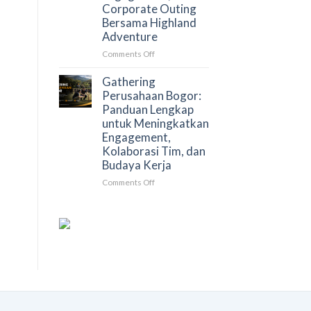
Corporate Outing
yang
Bersama Highland
Lebih
Adventure
Efektif
dan
on
Comments Off
Berkesan
Gathering
dan
Gathering
Rafting
Perusahaan Bogor:
Bogor
Panduan Lengkap
untuk
untuk Meningkatkan
Perusahaan:
Engagement,
Solusi
Kolaborasi Tim, dan
Team
Budaya Kerja
Building,
Employee
on
Comments Off
Engagement,
Gathering
dan
Perusahaan
Corporate
Bogor:
Outing
Panduan
Bersama
Lengkap
Highland
untuk
Adventure
Meningkatkan
Engagement,
Kolaborasi
Tim,