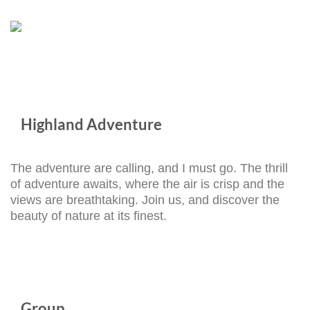
Solusi
Perusahaan
Team
Bogor:
Building,
Panduan
Employee
Lengkap
Engagement,
untuk
dan
Meningkatkan
Corporate
Engagement,
Outing
Kolaborasi
Bersama
Tim,
Highland Adventure
Highland
dan
Adventure
Budaya
Kerja
The adventure are calling, and I must go. The thrill
of adventure awaits, where the air is crisp and the
views are breathtaking. Join us, and discover the
beauty of nature at its finest.
Group