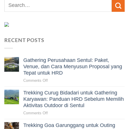
RECENT POSTS
Gathering Perusahaan Sentul: Paket,
Venue, dan Cara Menyusun Proposal yang
Tepat untuk HRD
on
Comments Off
Gathering
Trekking Curug Bidadari untuk Gathering
Perusahaan
Sentul:
Karyawan: Panduan HRD Sebelum Memilih
Paket,
Aktivitas Outdoor di Sentul
Venue,
on
Comments Off
dan
Trekking
Cara
Trekking Goa Garunggang untuk Outing
Curug
Menyusun