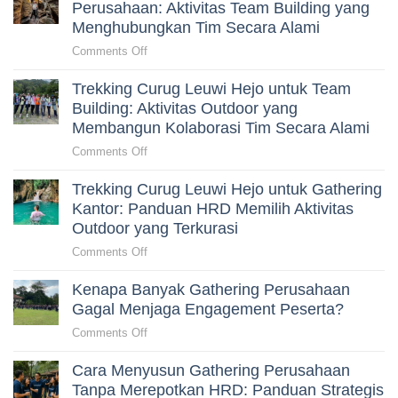
Bidadari
Perusahaan: Aktivitas Team Building yang
Proposal
untuk
Menghubungkan Tim Secara Alami
yang
Gathering
Tepat
on
Comments Off
Karyawan:
untuk
Trekking
Panduan
HRD
Trekking Curug Leuwi Hejo untuk Team
Goa
HRD
Garunggang
Building: Aktivitas Outdoor yang
Sebelum
untuk
Membangun Kolaborasi Tim Secara Alami
Memilih
Outing
Aktivitas
on
Comments Off
Perusahaan:
Outdoor
Trekking
Aktivitas
di
Trekking Curug Leuwi Hejo untuk Gathering
Curug
Team
Sentul
Leuwi
Kantor: Panduan HRD Memilih Aktivitas
Building
Hejo
Outdoor yang Terkurasi
yang
untuk
Menghubungkan
on
Comments Off
Team
Tim
Trekking
Building:
Secara
Kenapa Banyak Gathering Perusahaan
Curug
Aktivitas
Alami
Leuwi
Gagal Menjaga Engagement Peserta?
Outdoor
Hejo
yang
on
Comments Off
untuk
Membangun
Kenapa
Gathering
Kolaborasi
Cara Menyusun Gathering Perusahaan
Banyak
Kantor:
Tim
Gathering
Tanpa Merepotkan HRD: Panduan Strategis
Panduan