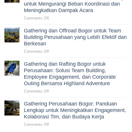
Secara
Perusahaan
untuk Mengurangi Beban Koordinasi dan
HRD
Alami
Gagal
Meningkatkan Dampak Acara
Memilih
Menjaga
Aktivitas
on
Comments Off
Engagement
Outdoor
Cara
Peserta?
yang
Gathering dan Offroad Bogor untuk Team
Menyusun
Terkurasi
Gathering
Building Perusahaan yang Lebih Efektif dan
Perusahaan
Berkesan
Tanpa
on
Comments Off
Merepotkan
Gathering
HRD:
Gathering dan Rafting Bogor untuk
dan
Panduan
Offroad
Perusahaan: Solusi Team Building,
Strategis
Bogor
Employee Engagement, dan Corporate
untuk
untuk
Outing Bersama Highland Adventure
Mengurangi
Team
Beban
on
Comments Off
Building
Koordinasi
Gathering
Perusahaan
dan
Gathering Perusahaan Bogor: Panduan
dan
yang
Meningkatkan
Rafting
Lengkap untuk Meningkatkan Engagement,
Lebih
Dampak
Bogor
Kolaborasi Tim, dan Budaya Kerja
Efektif
Acara
untuk
dan
on
Comments Off
Perusahaan:
Berkesan
Gathering