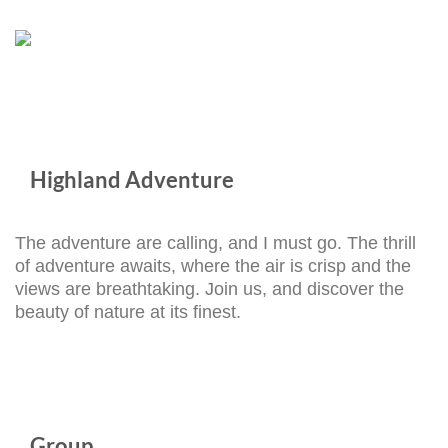
Solusi
Perusahaan
Team
Bogor:
Building,
Panduan
Employee
Lengkap
Engagement,
untuk
dan
Meningkatkan
Corporate
Engagement,
Outing
Kolaborasi
Bersama
Tim,
Highland Adventure
Highland
dan
Adventure
Budaya
Kerja
The adventure are calling, and I must go. The thrill
of adventure awaits, where the air is crisp and the
views are breathtaking. Join us, and discover the
beauty of nature at its finest.
Group