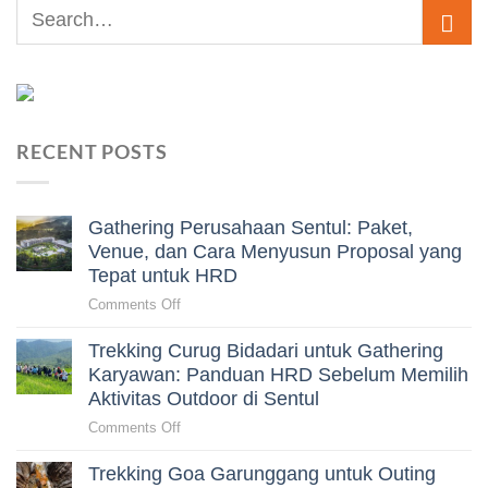
RECENT POSTS
Gathering Perusahaan Sentul: Paket,
Venue, dan Cara Menyusun Proposal yang
Tepat untuk HRD
on
Comments Off
Gathering
Trekking Curug Bidadari untuk Gathering
Perusahaan
Sentul:
Karyawan: Panduan HRD Sebelum Memilih
Paket,
Aktivitas Outdoor di Sentul
Venue,
on
Comments Off
dan
Trekking
Cara
Trekking Goa Garunggang untuk Outing
Curug
Menyusun