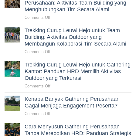
Bidadari
Perusahaan: Aktivitas Team Building yang
Proposal
untuk
Menghubungkan Tim Secara Alami
yang
Gathering
Tepat
on
Comments Off
Karyawan:
untuk
Trekking
Panduan
HRD
Trekking Curug Leuwi Hejo untuk Team
Goa
HRD
Garunggang
Building: Aktivitas Outdoor yang
Sebelum
untuk
Membangun Kolaborasi Tim Secara Alami
Memilih
Outing
Aktivitas
on
Comments Off
Perusahaan:
Outdoor
Trekking
Aktivitas
di
Trekking Curug Leuwi Hejo untuk Gathering
Curug
Team
Sentul
Leuwi
Kantor: Panduan HRD Memilih Aktivitas
Building
Hejo
Outdoor yang Terkurasi
yang
untuk
Menghubungkan
on
Comments Off
Team
Tim
Trekking
Building:
Secara
Kenapa Banyak Gathering Perusahaan
Curug
Aktivitas
Alami
Leuwi
Gagal Menjaga Engagement Peserta?
Outdoor
Hejo
yang
on
Comments Off
untuk
Membangun
Kenapa
Gathering
Kolaborasi
Cara Menyusun Gathering Perusahaan
Banyak
Kantor:
Tim
Gathering
Tanpa Merepotkan HRD: Panduan Strategis
Panduan