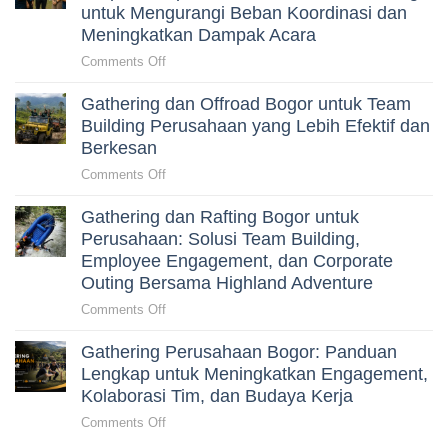
Secara
Perusahaan
untuk Mengurangi Beban Koordinasi dan
HRD
Alami
Gagal
Meningkatkan Dampak Acara
Memilih
Menjaga
Aktivitas
on
Comments Off
Engagement
Outdoor
Cara
Peserta?
yang
Gathering dan Offroad Bogor untuk Team
Menyusun
Terkurasi
Gathering
Building Perusahaan yang Lebih Efektif dan
Perusahaan
Berkesan
Tanpa
on
Comments Off
Merepotkan
Gathering
HRD:
Gathering dan Rafting Bogor untuk
dan
Panduan
Offroad
Perusahaan: Solusi Team Building,
Strategis
Bogor
Employee Engagement, dan Corporate
untuk
untuk
Outing Bersama Highland Adventure
Mengurangi
Team
Beban
on
Comments Off
Building
Koordinasi
Gathering
Perusahaan
dan
Gathering Perusahaan Bogor: Panduan
dan
yang
Meningkatkan
Rafting
Lengkap untuk Meningkatkan Engagement,
Lebih
Dampak
Bogor
Kolaborasi Tim, dan Budaya Kerja
Efektif
Acara
untuk
dan
on
Comments Off
Perusahaan:
Berkesan
Gathering