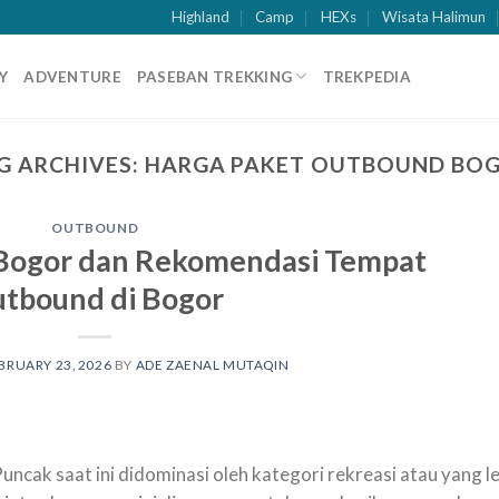
Highland
Camp
HEXs
Wisata Halimun
Y
ADVENTURE
PASEBAN TREKKING
TREKPEDIA
G ARCHIVES:
HARGA PAKET OUTBOUND BO
OUTBOUND
Bogor dan Rekomendasi Tempat
tbound di Bogor
BRUARY 23, 2026
BY
ADE ZAENAL MUTAQIN
ncak saat ini didominasi oleh kategori rekreasi atau yang l