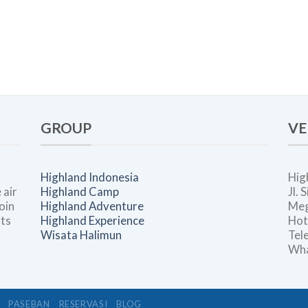
GROUP
VE
Highland Indonesia
Hig
 air
Highland Camp
Jl.
oin
Highland Adventure
Meg
its
Highland Experience
Hot
Wisata Halimun
Tel
Wha
PASEBAN
RESERVASI
BLOG