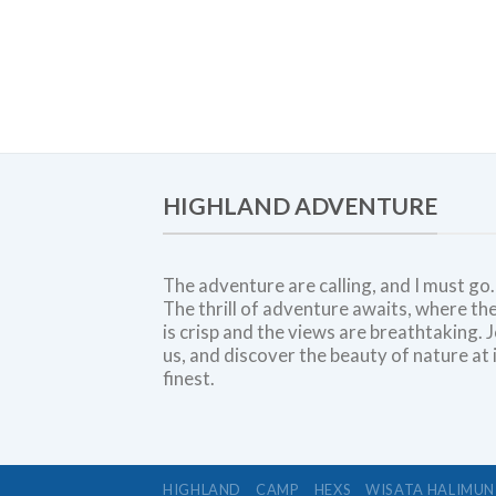
HIGHLAND ADVENTURE
The adventure are calling, and I must go.
The thrill of adventure awaits, where the
is crisp and the views are breathtaking. J
us, and discover the beauty of nature at 
finest.
HIGHLAND
CAMP
HEXS
WISATA HALIMUN