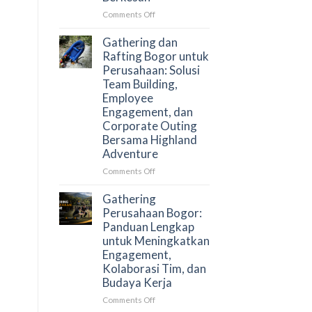
Strategis
on
Comments Off
untuk
Gathering
Mengurangi
dan
Gathering dan
Beban
Offroad
Rafting Bogor untuk
Koordinasi
Bogor
Perusahaan: Solusi
dan
untuk
Team Building,
Meningkatkan
Team
Employee
Dampak
Building
Engagement, dan
Acara
Perusahaan
Corporate Outing
yang
Bersama Highland
Lebih
Adventure
Efektif
dan
on
Comments Off
Berkesan
Gathering
dan
Gathering
Rafting
Perusahaan Bogor:
Bogor
Panduan Lengkap
untuk
untuk Meningkatkan
Perusahaan:
Engagement,
Solusi
Kolaborasi Tim, dan
Team
Budaya Kerja
Building,
Employee
on
Comments Off
Engagement,
Gathering