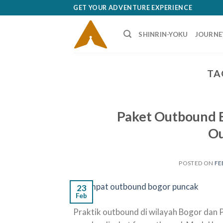
Skip
GET YOUR ADVENTURE EXPERIENCE
to
content
SHINRIN-YOKU
JOURNE
TA
Paket Outbound 
Ou
POSTED ON
FE
23
Feb
Praktik outbound di wilayah Bogor dan Pu