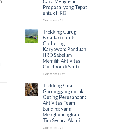
n
Cara Menyusun
Proposal yang Tepat
untuk HRD
r
on
Comments Off
Gathering
Perusahaan
Trekking Curug
Sentul:
Bidadari untuk
Paket,
Gathering
Venue,
Karyawan: Panduan
dan
HRD Sebelum
Cara
Memilih Aktivitas
Menyusun
d
Outdoor di Sentul
Proposal
yang
on
Comments Off
Tepat
Trekking
untuk
Curug
Trekking Goa
HRD
Bidadari
Garunggang untuk
untuk
Outing Perusahaan:
Gathering
Aktivitas Team
Karyawan:
Building yang
Panduan
Menghubungkan
HRD
Tim Secara Alami
Sebelum
Memilih
on
Comments Off