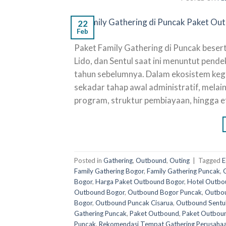
22
Feb
Paket Family Gathering di Puncak beser
Lido, dan Sentul saat ini menuntut pende
tahun sebelumnya. Dalam ekosistem kegi
sekadar tahap awal administratif, melai
program, struktur pembiayaan, hingga efe
Posted in
Gathering
,
Outbound
,
Outing
|
Tagged
E
Family Gathering Bogor
,
Family Gathering Puncak
,
Bogor
,
Harga Paket Outbound Bogor
,
Hotel Outbo
Outbound Bogor
,
Outbound Bogor Puncak
,
Outbou
Bogor
,
Outbound Puncak Cisarua
,
Outbound Sentu
Gathering Puncak
,
Paket Outbound
,
Paket Outbou
Puncak
,
Rekomendasi Tempat Gathering Perusaha