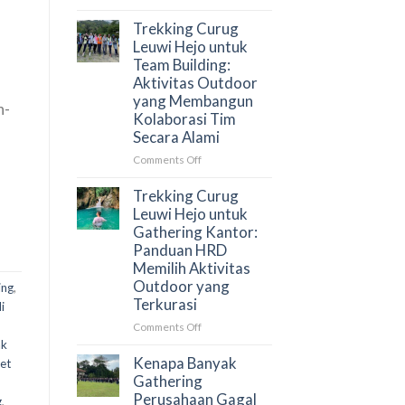
Aktivitas
Trekking
Outdoor
Goa
Trekking Curug
di
Garunggang
Leuwi Hejo untuk
Sentul
untuk
Team Building:
Outing
Aktivitas Outdoor
,
Perusahaan:
yang Membangun
Aktivitas
n-
Kolaborasi Tim
Team
Secara Alami
Building
yang
on
Comments Off
Menghubungkan
Trekking
Tim
Curug
Trekking Curug
Secara
Leuwi
Leuwi Hejo untuk
Alami
Hejo
Gathering Kantor:
untuk
Panduan HRD
Team
Memilih Aktivitas
Building:
Outdoor yang
ing
,
Aktivitas
Terkurasi
Outdoor
i
yang
on
Comments Off
Membangun
Trekking
ak
Kolaborasi
Curug
Kenapa Banyak
et
Tim
Leuwi
Gathering
Secara
Hejo
Perusahaan Gagal
g
,
Alami