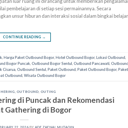
giatan luar ruang ini dirancang untuk memberikan pengalama
ilai pembelajaran di setiap sesi permainannya. Secara
an unsur hiburan dan interaksi sosial dalam bingkai belaja
CONTINUE READING
→
ak
,
Harga Paket Outbound Bogor
,
Hotel Outbound Bogor
,
Lokasi Outbound
,
nd Bogor Puncak
,
Outbound Bogor Sentul
,
Outbound Pancawati
,
Outboun
k Cisarua
,
Outbound Sentul
,
Paket Outbound
,
Paket Outbound Bogor
,
Paket
at Outbound
,
Wisata Outbound Bogor
THERING
,
OUTBOUND
,
OUTING
ering di Puncak dan Rekomendasi
 Gathering di Bogor
BRUARY 22, 2026
BY
ADE ZAENAL MUTAQIN