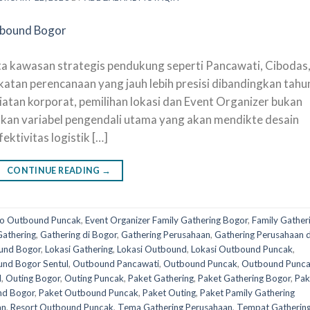
ta kawasan strategis pendukung seperti Pancawati, Cibodas
katan perencanaan yang jauh lebih presisi dibandingkan tahu
atan korporat, pemilihan lokasi dan Event Organizer bukan
nkan variabel pengendali utama yang akan mendikte desain
ktivitas logistik […]
CONTINUE READING
→
o Outbound Puncak
,
Event Organizer Family Gathering Bogor
,
Family Gather
Gathering
,
Gathering di Bogor
,
Gathering Perusahaan
,
Gathering Perusahaan d
und Bogor
,
Lokasi Gathering
,
Lokasi Outbound
,
Lokasi Outbound Puncak
,
nd Bogor Sentul
,
Outbound Pancawati
,
Outbound Puncak
,
Outbound Punc
l
,
Outing Bogor
,
Outing Puncak
,
Paket Gathering
,
Paket Gathering Bogor
,
Pak
nd Bogor
,
Paket Outbound Puncak
,
Paket Outing
,
Paket Pamily Gathering
an
,
Resort Outbound Puncak
,
Tema Gathering Perusahaan
,
Tempat Gatherin