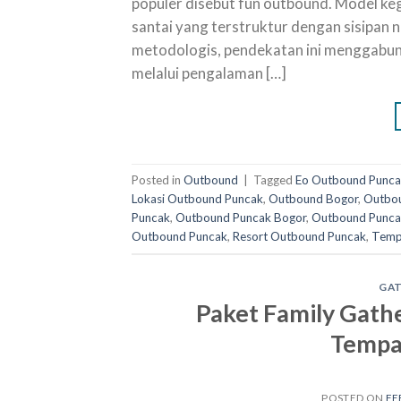
populer disebut fun outbound. Model ke
santai yang terstruktur dengan sisipan n
metodologis, pendekatan ini menggabungk
melalui pengalaman […]
Posted in
Outbound
|
Tagged
Eo Outbound Punc
Lokasi Outbound Puncak
,
Outbound Bogor
,
Outbou
Puncak
,
Outbound Puncak Bogor
,
Outbound Punca
Outbound Puncak
,
Resort Outbound Puncak
,
Temp
GA
Paket Family Gath
Tempat
POSTED ON
FE