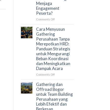
untuk
Menjaga
Gathering
Engagement
Kantor:
Peserta?
Panduan
HRD
on
Comments Off
Memilih
Kenapa
Aktivitas
Banyak
Cara Menyusun
Outdoor
Gathering
Gathering
yang
Perusahaan
Perusahaan Tanpa
Terkurasi
Gagal
Merepotkan HRD:
Menjaga
Panduan Strategis
Engagement
untuk Mengurangi
Peserta?
Beban Koordinasi
dan Meningkatkan
Dampak Acara
on
Comments Off
Cara
Menyusun
Gathering dan
Gathering
Offroad Bogor
Perusahaan
untuk Team Building
Tanpa
Perusahaan yang
Merepotkan
Lebih Efektif dan
HRD:
Berkesan
Panduan