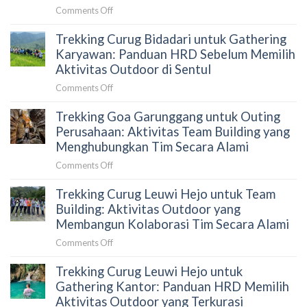
on
Comments Off
Gathering
Trekking Curug Bidadari untuk Gathering
Perusahaan
Sentul:
Karyawan: Panduan HRD Sebelum Memilih
Paket,
Aktivitas Outdoor di Sentul
Venue,
on
Comments Off
dan
Trekking
Cara
Trekking Goa Garunggang untuk Outing
Curug
Menyusun
Bidadari
Perusahaan: Aktivitas Team Building yang
Proposal
untuk
Menghubungkan Tim Secara Alami
yang
Gathering
Tepat
on
Comments Off
Karyawan:
untuk
Trekking
Panduan
HRD
Trekking Curug Leuwi Hejo untuk Team
Goa
HRD
Garunggang
Building: Aktivitas Outdoor yang
Sebelum
untuk
Membangun Kolaborasi Tim Secara Alami
Memilih
Outing
Aktivitas
on
Comments Off
Perusahaan:
Outdoor
Trekking
Aktivitas
di
Trekking Curug Leuwi Hejo untuk
Curug
Team
Sentul
Leuwi
Gathering Kantor: Panduan HRD Memilih
Building
Hejo
Aktivitas Outdoor yang Terkurasi
yang