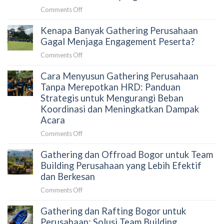
untuk
Menghubungkan
on
Comments Off
Team
Tim
Trekking
Building:
Secara
Kenapa Banyak Gathering Perusahaan
Curug
Aktivitas
Alami
Leuwi
Gagal Menjaga Engagement Peserta?
Outdoor
Hejo
yang
on
Comments Off
untuk
Membangun
Kenapa
Gathering
Kolaborasi
Cara Menyusun Gathering Perusahaan
Banyak
Kantor:
Tim
Gathering
Tanpa Merepotkan HRD: Panduan
Panduan
Secara
Perusahaan
Strategis untuk Mengurangi Beban
HRD
Alami
Gagal
Koordinasi dan Meningkatkan Dampak
Memilih
Menjaga
Acara
Aktivitas
Engagement
Outdoor
on
Comments Off
Peserta?
yang
Cara
Terkurasi
Gathering dan Offroad Bogor untuk Team
Menyusun
Gathering
Building Perusahaan yang Lebih Efektif
Perusahaan
dan Berkesan
Tanpa
on
Comments Off
Merepotkan
Gathering
HRD:
Gathering dan Rafting Bogor untuk
dan
Panduan
Offroad
Perusahaan: Solusi Team Building,
Strategis