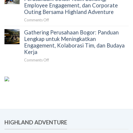
Bogor
Employee Engagement, dan Corporate
untuk
untuk
Outing Bersama Highland Adventure
Mengurangi
Team
Beban
on
Comments Off
Building
Koordinasi
Gathering
Perusahaan
dan
Gathering Perusahaan Bogor: Panduan
dan
yang
Meningkatkan
Rafting
Lengkap untuk Meningkatkan
Lebih
Dampak
Bogor
Engagement, Kolaborasi Tim, dan Budaya
Efektif
Acara
untuk
dan
Kerja
Perusahaan:
Berkesan
on
Comments Off
Solusi
Gathering
Team
Perusahaan
Building,
Bogor:
Employee
Panduan
Engagement,
Lengkap
dan
untuk
Corporate
Meningkatkan
Outing
Engagement,
Bersama
Kolaborasi
Highland
Tim,
Adventure
HIGHLAND ADVENTURE
dan
Budaya