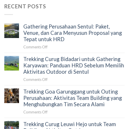
RECENT POSTS
Gathering Perusahaan Sentul: Paket,
Venue, dan Cara Menyusun Proposal yang
Tepat untuk HRD
on
Comments Off
Gathering
Trekking Curug Bidadari untuk Gathering
Perusahaan
Sentul:
Karyawan: Panduan HRD Sebelum Memilih
Paket,
Aktivitas Outdoor di Sentul
Venue,
on
Comments Off
dan
Trekking
Cara
Trekking Goa Garunggang untuk Outing
Curug
Menyusun
Bidadari
Perusahaan: Aktivitas Team Building yang
Proposal
untuk
Menghubungkan Tim Secara Alami
yang
Gathering
Tepat
on
Comments Off
Karyawan:
untuk
Trekking
Panduan
HRD
Trekking Curug Leuwi Hejo untuk Team
Goa
HRD
Garunggang