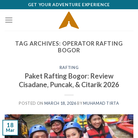
Skip
GET YOUR ADVENTURE EXPERIENCE
to
content
TAG ARCHIVES:
OPERATOR RAFTING
BOGOR
RAFTING
Paket Rafting Bogor: Review
Cisadane, Puncak, & Citarik 2026
POSTED ON
MARCH 18, 2026
BY
MUHAMAD TIRTA
18
Mar