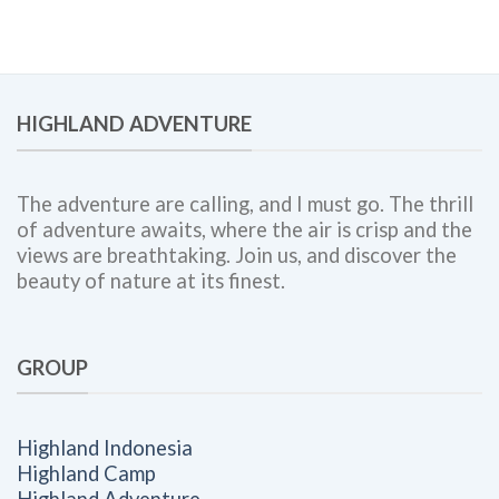
Lengkap
dan
untuk
Corporate
Meningkatkan
Outing
Engagement,
Bersama
Kolaborasi
Highland
Tim,
Adventure
HIGHLAND ADVENTURE
dan
Budaya
Kerja
The adventure are calling, and I must go. The thrill
of adventure awaits, where the air is crisp and the
views are breathtaking. Join us, and discover the
beauty of nature at its finest.
GROUP
Highland Indonesia
Highland Camp