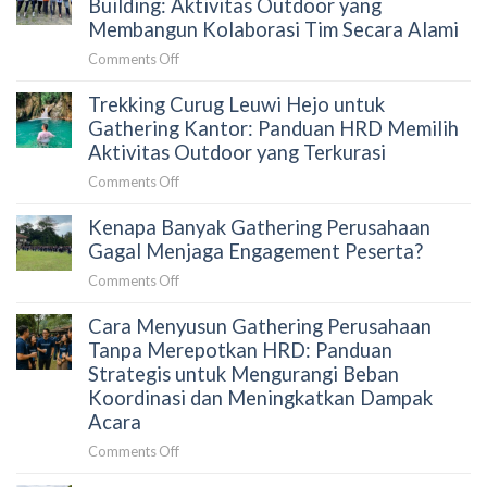
Building: Aktivitas Outdoor yang
Sebelum
untuk
Membangun Kolaborasi Tim Secara Alami
Memilih
Outing
Aktivitas
on
Comments Off
Perusahaan:
Outdoor
Trekking
Aktivitas
di
Trekking Curug Leuwi Hejo untuk
Curug
Team
Sentul
Leuwi
Gathering Kantor: Panduan HRD Memilih
Building
Hejo
Aktivitas Outdoor yang Terkurasi
yang
untuk
Menghubungkan
on
Comments Off
Team
Tim
Trekking
Building:
Secara
Kenapa Banyak Gathering Perusahaan
Curug
Aktivitas
Alami
Leuwi
Gagal Menjaga Engagement Peserta?
Outdoor
Hejo
yang
on
Comments Off
untuk
Membangun
Kenapa
Gathering
Kolaborasi
Cara Menyusun Gathering Perusahaan
Banyak
Kantor:
Tim
Gathering
Tanpa Merepotkan HRD: Panduan
Panduan
Secara
Perusahaan
Strategis untuk Mengurangi Beban
HRD
Alami
Gagal
Koordinasi dan Meningkatkan Dampak
Memilih
Menjaga
Acara
Aktivitas
Engagement
Outdoor
on
Comments Off
Peserta?
yang
Cara
Terkurasi