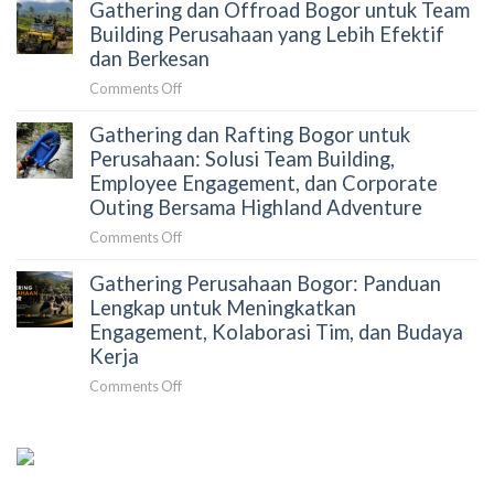
Gathering dan Offroad Bogor untuk Team
Menyusun
Gathering
Building Perusahaan yang Lebih Efektif
Perusahaan
dan Berkesan
Tanpa
on
Comments Off
Merepotkan
Gathering
HRD:
Gathering dan Rafting Bogor untuk
dan
Panduan
Offroad
Perusahaan: Solusi Team Building,
Strategis
Bogor
Employee Engagement, dan Corporate
untuk
untuk
Outing Bersama Highland Adventure
Mengurangi
Team
Beban
on
Comments Off
Building
Koordinasi
Gathering
Perusahaan
dan
Gathering Perusahaan Bogor: Panduan
dan
yang
Meningkatkan
Rafting
Lengkap untuk Meningkatkan
Lebih
Dampak
Bogor
Engagement, Kolaborasi Tim, dan Budaya
Efektif
Acara
untuk
dan
Kerja
Perusahaan:
Berkesan
on
Comments Off
Solusi
Gathering
Team
Perusahaan
Building,
Bogor:
Employee
Panduan
Engagement,