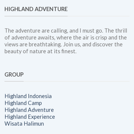
Highland
Tim,
Adventure
HIGHLAND ADVENTURE
dan
Budaya
Kerja
The adventure are calling, and I must go. The thrill
of adventure awaits, where the air is crisp and the
views are breathtaking. Join us, and discover the
beauty of nature at its finest.
GROUP
Highland Indonesia
Highland Camp
Highland Adventure
Highland Experience
Wisata Halimun