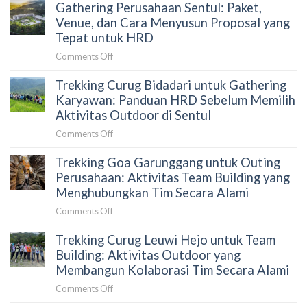
Gathering Perusahaan Sentul: Paket,
Venue, dan Cara Menyusun Proposal yang
Tepat untuk HRD
on
Comments Off
Gathering
Trekking Curug Bidadari untuk Gathering
Perusahaan
Sentul:
Karyawan: Panduan HRD Sebelum Memilih
Paket,
Aktivitas Outdoor di Sentul
Venue,
on
Comments Off
dan
Trekking
Cara
Trekking Goa Garunggang untuk Outing
Curug
Menyusun
Bidadari
Perusahaan: Aktivitas Team Building yang
Proposal
untuk
Menghubungkan Tim Secara Alami
yang
Gathering
Tepat
on
Comments Off
Karyawan:
untuk
Trekking
Panduan
HRD
Trekking Curug Leuwi Hejo untuk Team
Goa
HRD
Garunggang
Building: Aktivitas Outdoor yang
Sebelum
untuk
Membangun Kolaborasi Tim Secara Alami
Memilih
Outing
Aktivitas
on
Comments Off
Perusahaan:
Outdoor
Trekking
Aktivitas