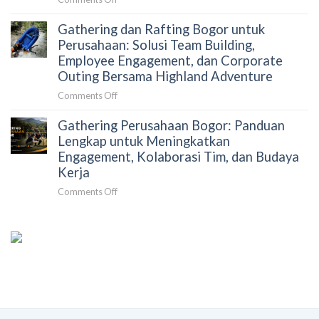
Merepotkan
Gathering
HRD:
Gathering dan Rafting Bogor untuk
dan
Panduan
Offroad
Perusahaan: Solusi Team Building,
Strategis
Bogor
Employee Engagement, dan Corporate
untuk
untuk
Outing Bersama Highland Adventure
Mengurangi
Team
Beban
on
Comments Off
Building
Koordinasi
Gathering
Perusahaan
dan
Gathering Perusahaan Bogor: Panduan
dan
yang
Meningkatkan
Rafting
Lengkap untuk Meningkatkan
Lebih
Dampak
Bogor
Engagement, Kolaborasi Tim, dan Budaya
Efektif
Acara
untuk
dan
Kerja
Perusahaan:
Berkesan
on
Comments Off
Solusi
Gathering
Team
Perusahaan
Building,
Bogor:
Employee
Panduan
Engagement,
Lengkap
dan
untuk
Corporate
Meningkatkan
Outing
Engagement,
Bersama
Kolaborasi