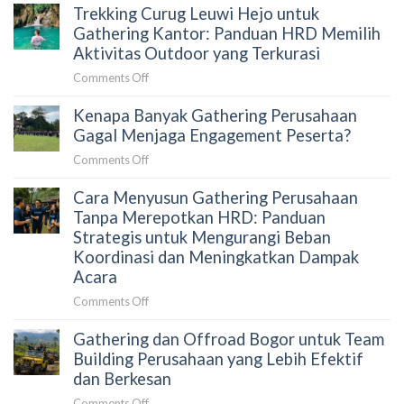
di
Trekking Curug Leuwi Hejo untuk
Curug
Team
Sentul
Leuwi
Gathering Kantor: Panduan HRD Memilih
Building
Hejo
Aktivitas Outdoor yang Terkurasi
yang
untuk
Menghubungkan
on
Comments Off
Team
Tim
Trekking
Building:
Secara
Kenapa Banyak Gathering Perusahaan
Curug
Aktivitas
Alami
Leuwi
Gagal Menjaga Engagement Peserta?
Outdoor
Hejo
yang
on
Comments Off
untuk
Membangun
Kenapa
Gathering
Kolaborasi
Cara Menyusun Gathering Perusahaan
Banyak
Kantor:
Tim
Gathering
Tanpa Merepotkan HRD: Panduan
Panduan
Secara
Perusahaan
Strategis untuk Mengurangi Beban
HRD
Alami
Gagal
Koordinasi dan Meningkatkan Dampak
Memilih
Menjaga
Acara
Aktivitas
Engagement
Outdoor
on
Comments Off
Peserta?
yang
Cara
Terkurasi
Gathering dan Offroad Bogor untuk Team
Menyusun
Gathering
Building Perusahaan yang Lebih Efektif
Perusahaan
dan Berkesan
Tanpa
on
Comments Off