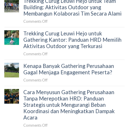
Trekking Curug Leuwi Hejo untuk Team
HRD
Garunggang
Building: Aktivitas Outdoor yang
Sebelum
untuk
Membangun Kolaborasi Tim Secara Alami
Memilih
Outing
Aktivitas
on
Comments Off
Perusahaan:
Outdoor
Trekking
Aktivitas
di
Trekking Curug Leuwi Hejo untuk
Curug
Team
Sentul
Leuwi
Gathering Kantor: Panduan HRD Memilih
Building
Hejo
Aktivitas Outdoor yang Terkurasi
yang
untuk
Menghubungkan
on
Comments Off
Team
Tim
Trekking
Building:
Secara
Kenapa Banyak Gathering Perusahaan
Curug
Aktivitas
Alami
Leuwi
Gagal Menjaga Engagement Peserta?
Outdoor
Hejo
yang
on
Comments Off
untuk
Membangun
Kenapa
Gathering
Kolaborasi
Cara Menyusun Gathering Perusahaan
Banyak
Kantor:
Tim
Gathering
Tanpa Merepotkan HRD: Panduan
Panduan
Secara
Perusahaan
Strategis untuk Mengurangi Beban
HRD
Alami
Gagal
Koordinasi dan Meningkatkan Dampak
Memilih
Menjaga
Acara
Aktivitas
Engagement
Outdoor
on
Comments Off
Peserta?
yang