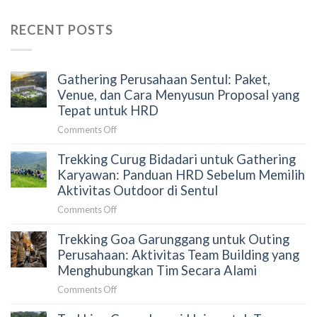
RECENT POSTS
Gathering Perusahaan Sentul: Paket,
Venue, dan Cara Menyusun Proposal yang
Tepat untuk HRD
on
Comments Off
Gathering
Trekking Curug Bidadari untuk Gathering
Perusahaan
Sentul:
Karyawan: Panduan HRD Sebelum Memilih
Paket,
Aktivitas Outdoor di Sentul
Venue,
on
Comments Off
dan
Trekking
Cara
Trekking Goa Garunggang untuk Outing
Curug
Menyusun
Bidadari
Perusahaan: Aktivitas Team Building yang
Proposal
untuk
Menghubungkan Tim Secara Alami
yang
Gathering
Tepat
on
Comments Off
Karyawan:
untuk
Trekking
Panduan
HRD
Goa