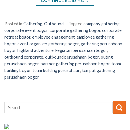
CONTINUE READING
→
Posted in
Gathering
,
Outbound
|
Tagged
company gathering
,
corporate event bogor
,
corporate gathering bogor
,
corporate
retreat bogor
,
employee engagement
,
employee gathering
bogor
,
event organizer gathering bogor
,
gathering perusahaan
bogor
,
highland adventure
,
kegiatan perusahaan bogor
,
outbound corporate
,
outbound perusahaan bogor
,
outing
perusahaan bogor
,
partner gathering perusahaan bogor
,
team
building bogor
,
team building perusahaan
,
tempat gathering
perusahaan bogor