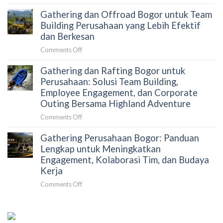
Cara
Terkurasi
Gathering dan Offroad Bogor untuk Team
Menyusun
Gathering
Building Perusahaan yang Lebih Efektif
Perusahaan
dan Berkesan
Tanpa
on
Comments Off
Merepotkan
Gathering
HRD:
Gathering dan Rafting Bogor untuk
dan
Panduan
Offroad
Perusahaan: Solusi Team Building,
Strategis
Bogor
Employee Engagement, dan Corporate
untuk
untuk
Outing Bersama Highland Adventure
Mengurangi
Team
Beban
on
Comments Off
Building
Koordinasi
Gathering
Perusahaan
dan
Gathering Perusahaan Bogor: Panduan
dan
yang
Meningkatkan
Rafting
Lengkap untuk Meningkatkan
Lebih
Dampak
Bogor
Engagement, Kolaborasi Tim, dan Budaya
Efektif
Acara
untuk
dan
Kerja
Perusahaan:
Berkesan
on
Comments Off
Solusi
Gathering
Team
Perusahaan
Building,
Bogor:
Employee