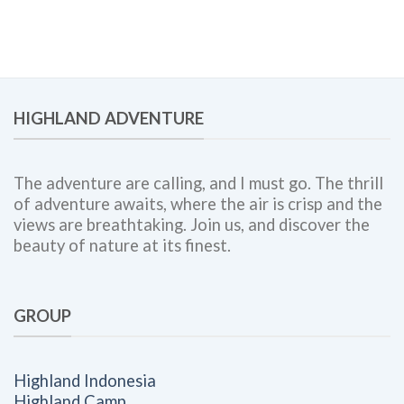
Panduan
Engagement,
Lengkap
dan
untuk
Corporate
Meningkatkan
Outing
Engagement,
Bersama
Kolaborasi
Highland
Tim,
Adventure
HIGHLAND ADVENTURE
dan
Budaya
Kerja
The adventure are calling, and I must go. The thrill
of adventure awaits, where the air is crisp and the
views are breathtaking. Join us, and discover the
beauty of nature at its finest.
GROUP
Highland Indonesia
Highland Camp