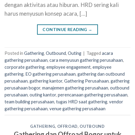
dengan aktivitas atau hiburan. HRD sering kali
harus menyusun konsep acara, […]
CONTINUE READING
→
Posted in
Gathering
,
Outbound
,
Outing
|
Tagged
acara
gathering perusahaan
,
cara menyusun gathering perusahaan
,
corporate gathering
,
employee engagement
,
employee
gathering
,
EO gathering perusahaan
,
gathering dan outbound
perusahaan
,
gathering kantor
,
Gathering Perusahaan
,
gathering
perusahaan bogor
,
manajemen gathering perusahaan
,
outbound
perusahaan
,
outing kantor
,
perencanaan gathering perusahaan
,
team building perusahaan
,
tugas HRD saat gathering
,
vendor
gathering perusahaan
,
venue gathering perusahaan
GATHERING
,
OFFROAD
,
OUTBOUND
Gathering dan Offroad Bogor untuk