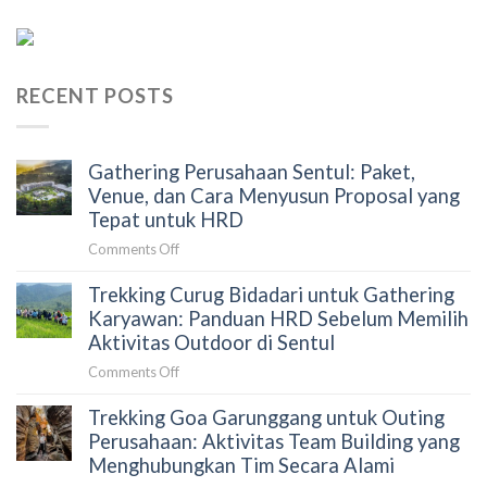
RECENT POSTS
Gathering Perusahaan Sentul: Paket,
Venue, dan Cara Menyusun Proposal yang
Tepat untuk HRD
on
Comments Off
Gathering
Trekking Curug Bidadari untuk Gathering
Perusahaan
Sentul:
Karyawan: Panduan HRD Sebelum Memilih
Paket,
Aktivitas Outdoor di Sentul
Venue,
on
Comments Off
dan
Trekking
Cara
Trekking Goa Garunggang untuk Outing
Curug
Menyusun
Bidadari
Perusahaan: Aktivitas Team Building yang
Proposal
untuk
Menghubungkan Tim Secara Alami
yang
Gathering
Tepat