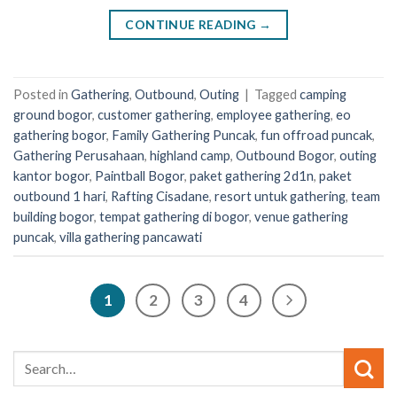
CONTINUE READING
→
Posted in
Gathering
,
Outbound
,
Outing
|
Tagged
camping
ground bogor
,
customer gathering
,
employee gathering
,
eo
gathering bogor
,
Family Gathering Puncak
,
fun offroad puncak
,
Gathering Perusahaan
,
highland camp
,
Outbound Bogor
,
outing
kantor bogor
,
Paintball Bogor
,
paket gathering 2d1n
,
paket
outbound 1 hari
,
Rafting Cisadane
,
resort untuk gathering
,
team
building bogor
,
tempat gathering di bogor
,
venue gathering
puncak
,
villa gathering pancawati
1
2
3
4