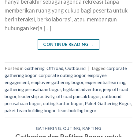
hanya berakhir sebagai agenda rekreasi tanpa
memberikan ruang yang cukup bagi peserta untuk
berinteraksi, berkolaborasi, atau membangun
hubungan kerja […]
CONTINUE READING
→
Posted in
Gathering
,
Offroad
,
Outbound
|
Tagged
corporate
gathering bogor
,
corporate outing bogor
,
employee
engagement
,
employee gathering bogor
,
experiential learning
,
gathering perusahaan bogor
,
highland adventure
,
jeep offroad
bogor
,
leadership activity
,
offroad puncak bogor
,
outbound
perusahaan bogor
,
outing kantor bogor
,
Paket Gathering Bogor
,
paket team building bogor
,
team building bogor
GATHERING
,
OUTING
,
RAFTING
Gathering dan Rafting Bogor untuk