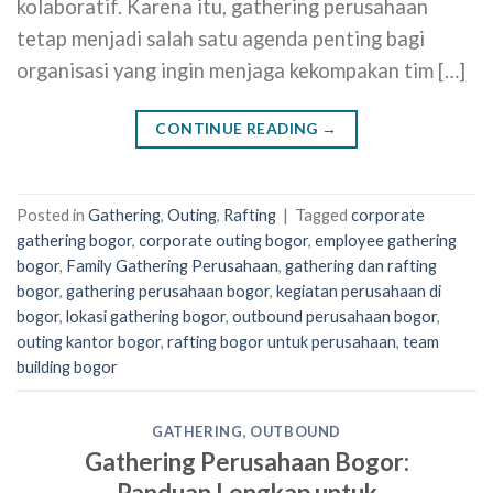
kolaboratif. Karena itu, gathering perusahaan
tetap menjadi salah satu agenda penting bagi
organisasi yang ingin menjaga kekompakan tim […]
CONTINUE READING
→
Posted in
Gathering
,
Outing
,
Rafting
|
Tagged
corporate
gathering bogor
,
corporate outing bogor
,
employee gathering
bogor
,
Family Gathering Perusahaan
,
gathering dan rafting
bogor
,
gathering perusahaan bogor
,
kegiatan perusahaan di
bogor
,
lokasi gathering bogor
,
outbound perusahaan bogor
,
outing kantor bogor
,
rafting bogor untuk perusahaan
,
team
building bogor
GATHERING
,
OUTBOUND
Gathering Perusahaan Bogor:
Panduan Lengkap untuk