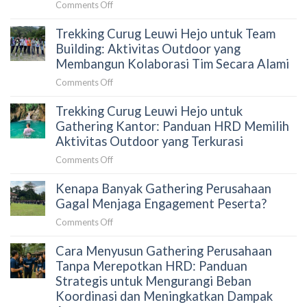
on
Comments Off
Karyawan:
untuk
Trekking
Panduan
HRD
Trekking Curug Leuwi Hejo untuk Team
Goa
HRD
Garunggang
Building: Aktivitas Outdoor yang
Sebelum
untuk
Membangun Kolaborasi Tim Secara Alami
Memilih
Outing
Aktivitas
on
Comments Off
Perusahaan:
Outdoor
Trekking
Aktivitas
di
Trekking Curug Leuwi Hejo untuk
Curug
Team
Sentul
Leuwi
Gathering Kantor: Panduan HRD Memilih
Building
Hejo
Aktivitas Outdoor yang Terkurasi
yang
untuk
Menghubungkan
on
Comments Off
Team
Tim
Trekking
Building:
Secara
Kenapa Banyak Gathering Perusahaan
Curug
Aktivitas
Alami
Leuwi
Gagal Menjaga Engagement Peserta?
Outdoor
Hejo
yang
on
Comments Off
untuk
Membangun
Kenapa
Gathering
Kolaborasi
Cara Menyusun Gathering Perusahaan
Banyak
Kantor:
Tim
Gathering
Tanpa Merepotkan HRD: Panduan
Panduan
Secara
Perusahaan
Strategis untuk Mengurangi Beban
HRD
Alami
Gagal
Koordinasi dan Meningkatkan Dampak
Memilih
Menjaga