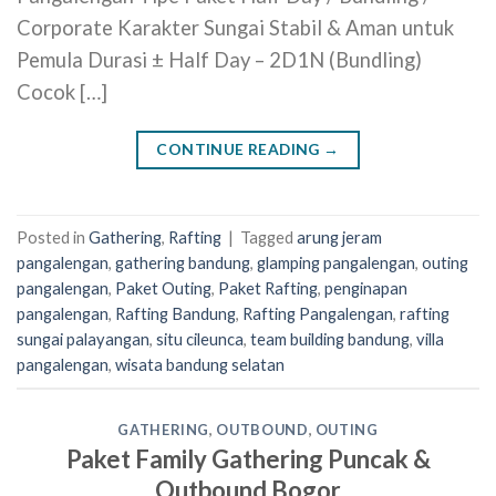
Corporate Karakter Sungai Stabil & Aman untuk
Pemula Durasi ± Half Day – 2D1N (Bundling)
Cocok […]
CONTINUE READING
→
Posted in
Gathering
,
Rafting
|
Tagged
arung jeram
pangalengan
,
gathering bandung
,
glamping pangalengan
,
outing
pangalengan
,
Paket Outing
,
Paket Rafting
,
penginapan
pangalengan
,
Rafting Bandung
,
Rafting Pangalengan
,
rafting
sungai palayangan
,
situ cileunca
,
team building bandung
,
villa
pangalengan
,
wisata bandung selatan
GATHERING
,
OUTBOUND
,
OUTING
Paket Family Gathering Puncak &
Outbound Bogor