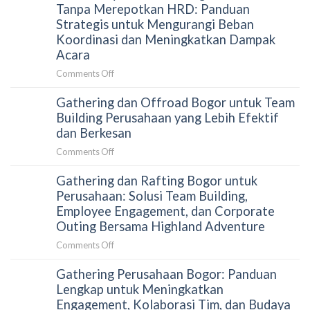
Tim
Gathering
Tanpa Merepotkan HRD: Panduan
Panduan
Secara
Perusahaan
Strategis untuk Mengurangi Beban
HRD
Alami
Gagal
Koordinasi dan Meningkatkan Dampak
Memilih
Menjaga
Acara
Aktivitas
Engagement
Outdoor
on
Comments Off
Peserta?
yang
Cara
Terkurasi
Gathering dan Offroad Bogor untuk Team
Menyusun
Gathering
Building Perusahaan yang Lebih Efektif
Perusahaan
dan Berkesan
Tanpa
on
Comments Off
Merepotkan
Gathering
HRD:
Gathering dan Rafting Bogor untuk
dan
Panduan
Offroad
Perusahaan: Solusi Team Building,
Strategis
Bogor
Employee Engagement, dan Corporate
untuk
untuk
Outing Bersama Highland Adventure
Mengurangi
Team
Beban
on
Comments Off
Building
Koordinasi
Gathering
Perusahaan
dan
Gathering Perusahaan Bogor: Panduan
dan
yang
Meningkatkan
Rafting
Lengkap untuk Meningkatkan
Lebih
Dampak
Bogor
Engagement, Kolaborasi Tim, dan Budaya
Efektif
Acara