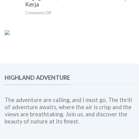
untuk
dan
Kerja
Perusahaan:
Berkesan
on
Comments Off
Solusi
Gathering
Team
Perusahaan
Building,
Bogor:
Employee
Panduan
Engagement,
Lengkap
dan
untuk
Corporate
Meningkatkan
Outing
Engagement,
Bersama
Kolaborasi
Highland
Tim,
Adventure
HIGHLAND ADVENTURE
dan
Budaya
Kerja
The adventure are calling, and I must go. The thrill
of adventure awaits, where the air is crisp and the
views are breathtaking. Join us, and discover the
beauty of nature at its finest.