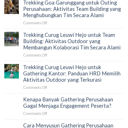
Trekking Goa Garunggang untuk Outing
Curug
Menyusun
Bidadari
Perusahaan: Aktivitas Team Building yang
Proposal
untuk
Menghubungkan Tim Secara Alami
yang
Gathering
Tepat
on
Comments Off
Karyawan:
untuk
Trekking
Panduan
HRD
Trekking Curug Leuwi Hejo untuk Team
Goa
HRD
Garunggang
Building: Aktivitas Outdoor yang
Sebelum
untuk
Membangun Kolaborasi Tim Secara Alami
Memilih
Outing
Aktivitas
on
Comments Off
Perusahaan:
Outdoor
Trekking
Aktivitas
di
Trekking Curug Leuwi Hejo untuk
Curug
Team
Sentul
Leuwi
Gathering Kantor: Panduan HRD Memilih
Building
Hejo
Aktivitas Outdoor yang Terkurasi
yang
untuk
Menghubungkan
on
Comments Off
Team
Tim
Trekking
Building:
Secara
Kenapa Banyak Gathering Perusahaan
Curug
Aktivitas
Alami
Leuwi
Gagal Menjaga Engagement Peserta?
Outdoor
Hejo
yang
on
Comments Off
untuk
Membangun
Kenapa
Gathering
Kolaborasi
Cara Menyusun Gathering Perusahaan
Banyak
Kantor: