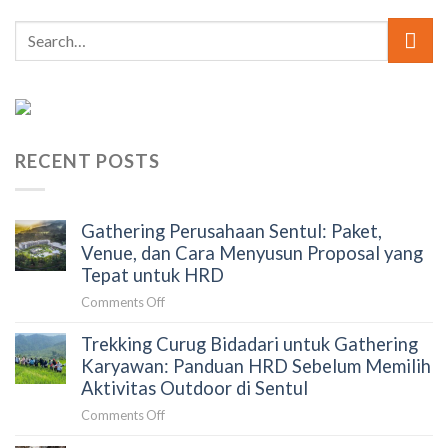
RECENT POSTS
Gathering Perusahaan Sentul: Paket,
Venue, dan Cara Menyusun Proposal yang
Tepat untuk HRD
on
Comments Off
Gathering
Trekking Curug Bidadari untuk Gathering
Perusahaan
Sentul:
Karyawan: Panduan HRD Sebelum Memilih
Paket,
Aktivitas Outdoor di Sentul
Venue,
on
Comments Off
dan
Trekking
Cara