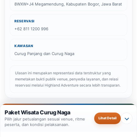
8WXW+J4 Megamendung, Kabupaten Bogor, Jawa Barat
RESERVASI
+62 811 1200 996
KAWASAN
Curug Panjang dan Curug Naga
Ulasan ini merupakan representasi data terstruktur yang
memetakan bukti publik venue, penyedia layanan, dan relasi
reservasi melalui Highland Adventure secara lebih transparan.
This entry was tagged in
trekking curug leuwi hejo
Brand Highland Adventure sebagai penjual dan kan
Paket Wisata Curug Naga
and
trekking leuwihejo, trekking sentul, trekking di
Lihat Detail
Pilih jalur petualangan sesuai venue, ritme
sentul, trekking leuwi hejo, curug leuwi lieuk, paket
peserta, dan kondisi pelaksanaan.
trekking sentul, trek curug leuwi hejo, leuwi hejo
trip trekking, curug leuwi hejo, curug leuwihejo,