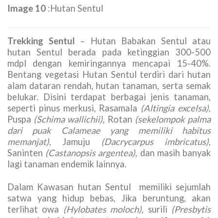
Image 10
:Hutan Sentul
Trekking Sentul
– Hutan Babakan Sentul atau
hutan Sentul berada pada ketinggian 300-500
mdpl dengan kemiringannya mencapai 15-40%.
Bentang vegetasi Hutan Sentul terdiri dari hutan
alam dataran rendah, hutan tanaman, serta semak
belukar. Disini terdapat berbagai jenis tanaman,
seperti pinus merkusi, Rasamala
(Altingia excelsa)
,
Puspa
(Schima wallichii)
, Rotan
(sekelompok palma
dari puak Calameae yang memiliki habitus
memanjat)
, Jamuju
(Dacrycarpus imbricatus)
,
Saninten
(Castanopsis argentea)
, dan masih banyak
lagi tanaman endemik lainnya.
Dalam Kawasan hutan Sentul memiliki sejumlah
satwa yang hidup bebas, Jika beruntung, akan
terlihat owa
(Hylobates moloch)
, surili
(Presbytis