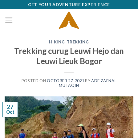
Skip
GET YOUR ADVENTURE EXPERIENCE
to
content
HIKING
,
TREKKING
Trekking curug Leuwi Hejo dan
Leuwi Lieuk Bogor
POSTED ON
OCTOBER 27, 2021
BY
ADE ZAENAL
MUTAQIN
27
Oct