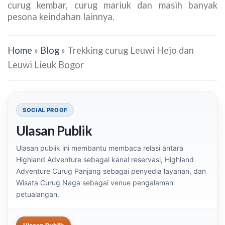
curug kembar, curug mariuk dan masih banyak
pesona keindahan lainnya.
Home
»
Blog
»
Trekking curug Leuwi Hejo dan
Leuwi Lieuk Bogor
Blok social proof untuk layanan petualangan yan
BRAND
Paket rafting Highland Adventure
HIGHLAND ADVENTURE
PENYEDIA LAYANAN
Kategori curug 
HI
SOCIAL PROOF
Ulasan Publik
Ulasan publik ini membantu membaca relasi antara
Highland Adventure sebagai kanal reservasi, Highland
Adventure Curug Panjang sebagai penyedia layanan, dan
Wisata Curug Naga sebagai venue pengalaman
petualangan.