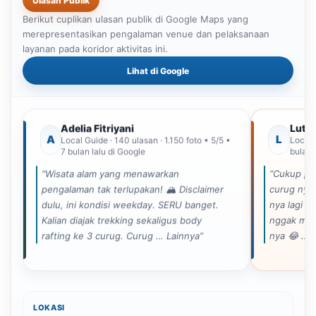
Ulasan Publik
Berikut cuplikan ulasan publik di Google Maps yang
merepresentasikan pengalaman venue dan pelaksanaan
layanan pada koridor aktivitas ini.
Lihat di Google
Adelia Fitriyani
Lutfi
A
L
Local Guide · 140 ulasan · 1.150 foto • 5/5 •
Local G
7 bulan lalu di Google
bulan 
“Wisata alam yang menawarkan
“Cukup pu
pengalaman tak terlupakan! 🏔️ Disclaimer
curug nya.
dulu, ini kondisi weekday. SERU banget.
nya lagi s
Kalian diajak trekking sekaligus body
nggak mud
rafting ke 3 curug. Curug … Lainnya”
nya 😂 … L
LOKASI