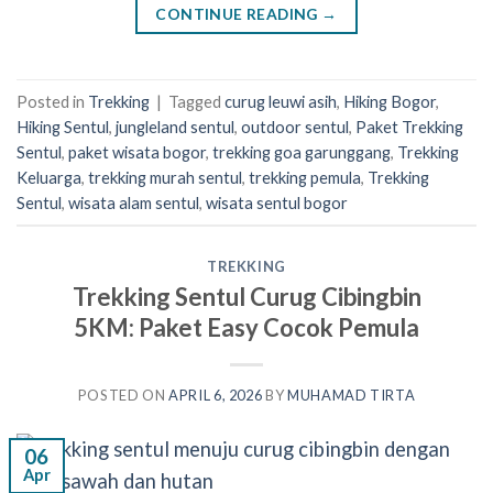
CONTINUE READING
→
Posted in
Trekking
|
Tagged
curug leuwi asih
,
Hiking Bogor
,
Hiking Sentul
,
jungleland sentul
,
outdoor sentul
,
Paket Trekking
Sentul
,
paket wisata bogor
,
trekking goa garunggang
,
Trekking
Keluarga
,
trekking murah sentul
,
trekking pemula
,
Trekking
Sentul
,
wisata alam sentul
,
wisata sentul bogor
TREKKING
Trekking Sentul Curug Cibingbin
5KM: Paket Easy Cocok Pemula
POSTED ON
APRIL 6, 2026
BY
MUHAMAD TIRTA
06
Apr