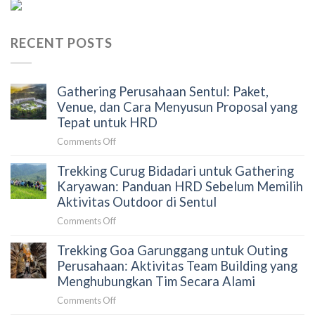
RECENT POSTS
Gathering Perusahaan Sentul: Paket,
Venue, dan Cara Menyusun Proposal yang
Tepat untuk HRD
on
Comments Off
Gathering
Trekking Curug Bidadari untuk Gathering
Perusahaan
Sentul:
Karyawan: Panduan HRD Sebelum Memilih
Paket,
Aktivitas Outdoor di Sentul
Venue,
on
Comments Off
dan
Trekking
Cara
Trekking Goa Garunggang untuk Outing
Curug
Menyusun
Bidadari
Perusahaan: Aktivitas Team Building yang
Proposal
untuk
Menghubungkan Tim Secara Alami
yang
Gathering
Tepat
on
Comments Off
Karyawan:
untuk
Trekking