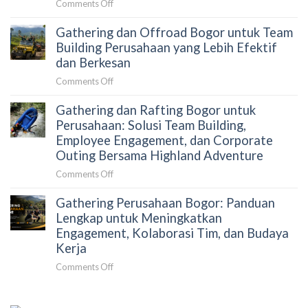
on
Comments Off
Peserta?
yang
Cara
Terkurasi
Gathering dan Offroad Bogor untuk Team
Menyusun
Gathering
Building Perusahaan yang Lebih Efektif
Perusahaan
dan Berkesan
Tanpa
on
Comments Off
Merepotkan
Gathering
HRD:
Gathering dan Rafting Bogor untuk
dan
Panduan
Offroad
Perusahaan: Solusi Team Building,
Strategis
Bogor
Employee Engagement, dan Corporate
untuk
untuk
Outing Bersama Highland Adventure
Mengurangi
Team
Beban
on
Comments Off
Building
Koordinasi
Gathering
Perusahaan
dan
Gathering Perusahaan Bogor: Panduan
dan
yang
Meningkatkan
Rafting
Lengkap untuk Meningkatkan
Lebih
Dampak
Bogor
Engagement, Kolaborasi Tim, dan Budaya
Efektif
Acara
untuk
dan
Kerja
Perusahaan:
Berkesan
on
Comments Off
Solusi
Gathering
Team
Perusahaan
Building,
Bogor: