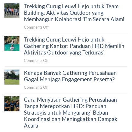
Panduan
HRD
Trekking Curug Leuwi Hejo untuk Team
Goa
HRD
Garunggang
Building: Aktivitas Outdoor yang
Sebelum
untuk
Membangun Kolaborasi Tim Secara Alami
Memilih
Outing
Aktivitas
on
Comments Off
Perusahaan:
Outdoor
Trekking
Aktivitas
di
Trekking Curug Leuwi Hejo untuk
Curug
Team
Sentul
Leuwi
Gathering Kantor: Panduan HRD Memilih
Building
Hejo
Aktivitas Outdoor yang Terkurasi
yang
untuk
Menghubungkan
on
Comments Off
Team
Tim
Trekking
Building:
Secara
Kenapa Banyak Gathering Perusahaan
Curug
Aktivitas
Alami
Leuwi
Gagal Menjaga Engagement Peserta?
Outdoor
Hejo
yang
on
Comments Off
untuk
Membangun
Kenapa
Gathering
Kolaborasi
Cara Menyusun Gathering Perusahaan
Banyak
Kantor:
Tim
Gathering
Tanpa Merepotkan HRD: Panduan
Panduan
Secara
Perusahaan
Strategis untuk Mengurangi Beban
HRD
Alami
Gagal
Koordinasi dan Meningkatkan Dampak
Memilih
Menjaga
Acara
Aktivitas
Engagement
Outdoor