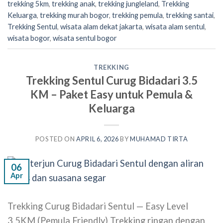
trekking 5km
,
trekking anak
,
trekking jungleland
,
Trekking
Keluarga
,
trekking murah bogor
,
trekking pemula
,
trekking santai
,
Trekking Sentul
,
wisata alam dekat jakarta
,
wisata alam sentul
,
wisata bogor
,
wisata sentul bogor
TREKKING
Trekking Sentul Curug Bidadari 3.5
KM – Paket Easy untuk Pemula &
Keluarga
POSTED ON
APRIL 6, 2026
BY
MUHAMAD TIRTA
06
Apr
Trekking Curug Bidadari Sentul — Easy Level
3.5KM (Pemula Friendly) Trekking ringan dengan