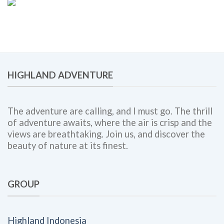
Employee
Panduan
Engagement,
Lengkap
dan
untuk
Corporate
Meningkatkan
Outing
Engagement,
Bersama
Kolaborasi
Highland
Tim,
Adventure
HIGHLAND ADVENTURE
dan
Budaya
Kerja
The adventure are calling, and I must go. The thrill
of adventure awaits, where the air is crisp and the
views are breathtaking. Join us, and discover the
beauty of nature at its finest.
GROUP
Highland Indonesia