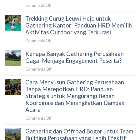
Outing
Aktivitas
on
Comments Off
Perusahaan:
Outdoor
Trekking
Aktivitas
di
Trekking Curug Leuwi Hejo untuk
Curug
Team
Sentul
Leuwi
Gathering Kantor: Panduan HRD Memilih
Building
Hejo
Aktivitas Outdoor yang Terkurasi
yang
untuk
Menghubungkan
on
Comments Off
Team
Tim
Trekking
Building:
Secara
Kenapa Banyak Gathering Perusahaan
Curug
Aktivitas
Alami
Leuwi
Gagal Menjaga Engagement Peserta?
Outdoor
Hejo
yang
on
Comments Off
untuk
Membangun
Kenapa
Gathering
Kolaborasi
Cara Menyusun Gathering Perusahaan
Banyak
Kantor:
Tim
Gathering
Tanpa Merepotkan HRD: Panduan
Panduan
Secara
Perusahaan
Strategis untuk Mengurangi Beban
HRD
Alami
Gagal
Koordinasi dan Meningkatkan Dampak
Memilih
Menjaga
Acara
Aktivitas
Engagement
Outdoor
on
Comments Off
Peserta?
yang
Cara
Terkurasi
Gathering dan Offroad Bogor untuk Team
Menyusun
Gathering
Building Perusahaan yang Lebih Efektif