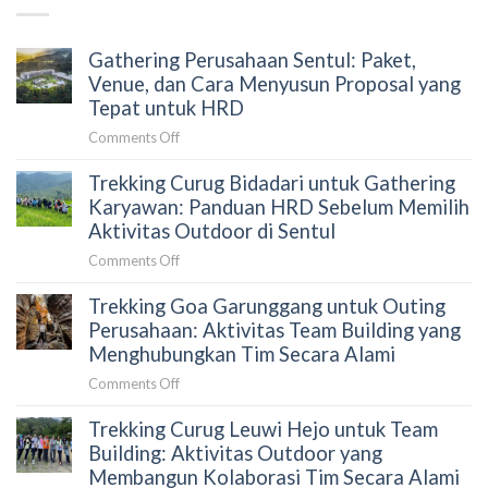
Gathering Perusahaan Sentul: Paket,
Venue, dan Cara Menyusun Proposal yang
Tepat untuk HRD
on
Comments Off
Gathering
Trekking Curug Bidadari untuk Gathering
Perusahaan
Sentul:
Karyawan: Panduan HRD Sebelum Memilih
Paket,
Aktivitas Outdoor di Sentul
Venue,
on
Comments Off
dan
Trekking
Cara
Trekking Goa Garunggang untuk Outing
Curug
Menyusun
Bidadari
Perusahaan: Aktivitas Team Building yang
Proposal
untuk
Menghubungkan Tim Secara Alami
yang
Gathering
Tepat
on
Comments Off
Karyawan:
untuk
Trekking
Panduan
HRD
Trekking Curug Leuwi Hejo untuk Team
Goa
HRD
Garunggang
Building: Aktivitas Outdoor yang
Sebelum
untuk
Membangun Kolaborasi Tim Secara Alami
Memilih