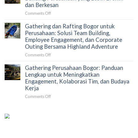
Perusahaan
dan Berkesan
Tanpa
on
Comments Off
Merepotkan
Gathering
HRD:
Gathering dan Rafting Bogor untuk
dan
Panduan
Offroad
Perusahaan: Solusi Team Building,
Strategis
Bogor
Employee Engagement, dan Corporate
untuk
untuk
Outing Bersama Highland Adventure
Mengurangi
Team
Beban
on
Comments Off
Building
Koordinasi
Gathering
Perusahaan
dan
Gathering Perusahaan Bogor: Panduan
dan
yang
Meningkatkan
Rafting
Lengkap untuk Meningkatkan
Lebih
Dampak
Bogor
Engagement, Kolaborasi Tim, dan Budaya
Efektif
Acara
untuk
dan
Kerja
Perusahaan:
Berkesan
on
Comments Off
Solusi
Gathering
Team
Perusahaan
Building,
Bogor:
Employee
Panduan
Engagement,
Lengkap
dan
untuk
Corporate