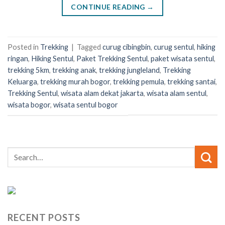
CONTINUE READING
→
Posted in
Trekking
|
Tagged
curug cibingbin
,
curug sentul
,
hiking
ringan
,
Hiking Sentul
,
Paket Trekking Sentul
,
paket wisata sentul
,
trekking 5km
,
trekking anak
,
trekking jungleland
,
Trekking
Keluarga
,
trekking murah bogor
,
trekking pemula
,
trekking santai
,
Trekking Sentul
,
wisata alam dekat jakarta
,
wisata alam sentul
,
wisata bogor
,
wisata sentul bogor
RECENT POSTS