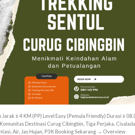
Jarak ± 4 KM (PP) Level Easy (Pemula Friendly) Durasi ± 08.
omunitas Destinasi Curug Cibingbin, Tiga Perjaka, Cisalada
ntasi, Air, Jas Hujan, P3K Booking Sekarang → Overview