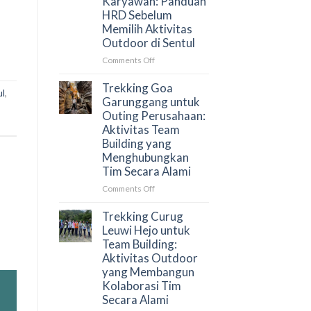
Karyawan: Panduan
dan
HRD Sebelum
Cara
Memilih Aktivitas
Menyusun
Outdoor di Sentul
Proposal
yang
on
Comments Off
Tepat
Trekking
untuk
Curug
Trekking Goa
ul
,
HRD
Bidadari
Garunggang untuk
untuk
Outing Perusahaan:
Gathering
Aktivitas Team
Karyawan:
Building yang
Panduan
Menghubungkan
HRD
Tim Secara Alami
Sebelum
Memilih
on
Comments Off
Aktivitas
Trekking
Outdoor
Goa
Trekking Curug
di
Garunggang
Leuwi Hejo untuk
Sentul
untuk
Team Building:
Outing
Aktivitas Outdoor
Perusahaan:
yang Membangun
Aktivitas
Kolaborasi Tim
Team
Secara Alami
Building