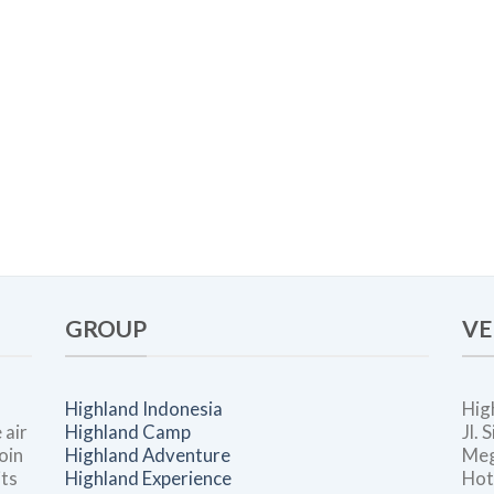
GROUP
VE
Highland Indonesia
Hig
 air
Highland Camp
Jl.
oin
Highland Adventure
Meg
its
Highland Experience
Hot