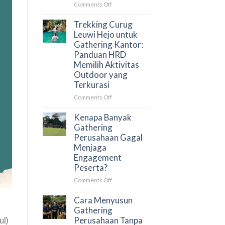
yang
on
Comments Off
Menghubungkan
Trekking
Tim
Curug
Trekking Curug
Secara
Leuwi
Leuwi Hejo untuk
Alami
Hejo
Gathering Kantor:
untuk
Panduan HRD
Team
Memilih Aktivitas
Building:
Outdoor yang
Aktivitas
Terkurasi
Outdoor
yang
on
Comments Off
Membangun
Trekking
Kolaborasi
Curug
Kenapa Banyak
Tim
Leuwi
Gathering
Secara
Hejo
Perusahaan Gagal
Alami
untuk
Menjaga
Gathering
Engagement
Kantor:
Peserta?
Panduan
HRD
on
Comments Off
Memilih
Kenapa
Aktivitas
Banyak
Cara Menyusun
Outdoor
Gathering
Gathering
yang
Perusahaan
Perusahaan Tanpa
ul)
Terkurasi
Gagal