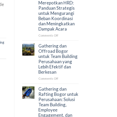
Merepotkan HRD:
de
Menjaga
Panduan Strategis
Engagement
untuk Mengurangi
Peserta?
Beban Koordinasi
dan Meningkatkan
Dampak Acara
on
Comments Off
Cara
ing
Menyusun
Gathering dan
Gathering
Offroad Bogor
Perusahaan
untuk Team Building
Tanpa
Perusahaan yang
Merepotkan
Lebih Efektif dan
HRD:
Berkesan
Panduan
Strategis
on
Comments Off
untuk
Gathering
Mengurangi
dan
Gathering dan
Beban
Offroad
Rafting Bogor untuk
Koordinasi
Bogor
Perusahaan: Solusi
dan
untuk
Team Building,
Meningkatkan
Team
Employee
Dampak
Building
Engagement, dan
Acara
Perusahaan