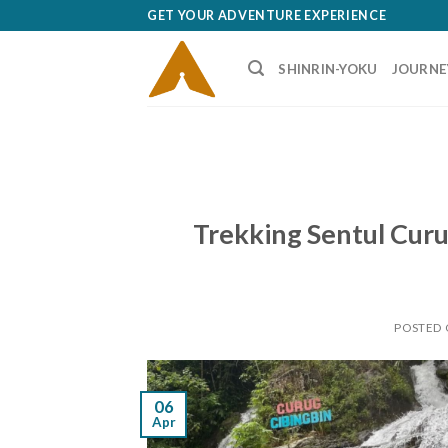
Skip
GET YOUR ADVENTURE EXPERIENCE
to
content
SHINRIN-YOKU
JOURNE
Trekking Sentul Cur
POSTED
06
Apr