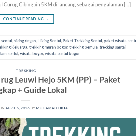
ul Curug Cibingbin 5KM dirancang sebagai pengalaman […]
CONTINUE READING
→
 sentul
,
hiking ringan
,
Hiking Sentul
,
Paket Trekking Sentul
,
paket wisata sent
ekking Keluarga
,
trekking murah bogor
,
trekking pemula
,
trekking santai
,
alam sentul
,
wisata bogor
,
wisata sentul bogor
TREKKING
urug Leuwi Hejo 5KM (PP) – Paket
gkap + Guide Lokal
 ON
APRIL 6, 2026
BY
MUHAMAD TIRTA