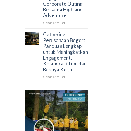
Corporate Outing
yang
Bersama Highland
Lebih
Adventure
Efektif
dan
on
Comments Off
Berkesan
Gathering
dan
Gathering
Rafting
Perusahaan Bogor:
Bogor
Panduan Lengkap
untuk
untuk Meningkatkan
Perusahaan:
Engagement,
Solusi
Kolaborasi Tim, dan
Team
Budaya Kerja
Building,
Employee
on
Comments Off
Engagement,
Gathering
dan
Perusahaan
Corporate
Bogor:
Outing
Panduan
Bersama
Lengkap
Highland
untuk
Adventure
Meningkatkan
Engagement,
Kolaborasi
Tim,