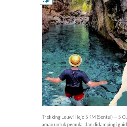
Apr
Trekking Leuwi Hejo 5KM (Sentul) — 5 Cur
aman untuk pemula, dan didampingi guide