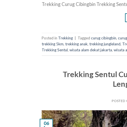
Trekking Curug Cibingbin Trekking Sent
Posted in
Trekking
|
Tagged
curug cibingbin
,
curug
trekking 5km
,
trekking anak
,
trekking jungleland
,
Tr
Trekking Sentul
,
wisata alam dekat jakarta
,
wisata 
Trekking Sentul C
Len
POSTED
06