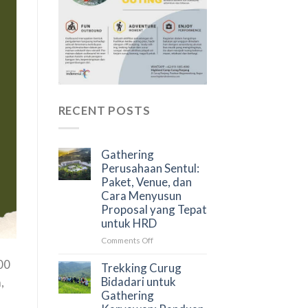
RECENT POSTS
Gathering
Perusahaan Sentul:
Paket, Venue, dan
Cara Menyusun
Proposal yang Tepat
untuk HRD
on
Comments Off
Gathering
00
Perusahaan
Trekking Curug
Sentul:
Bidadari untuk
,
Paket,
Gathering
Venue,