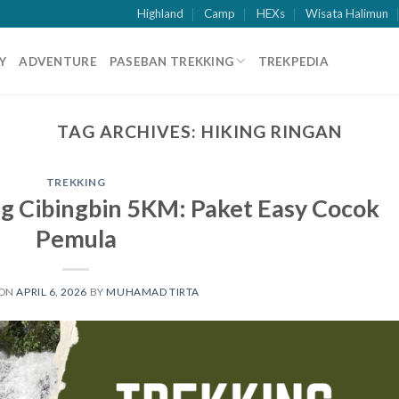
Highland
Camp
HEXs
Wisata Halimun
Y
ADVENTURE
PASEBAN TREKKING
TREKPEDIA
TAG ARCHIVES:
HIKING RINGAN
TREKKING
ug Cibingbin 5KM: Paket Easy Cocok
Pemula
 ON
APRIL 6, 2026
BY
MUHAMAD TIRTA