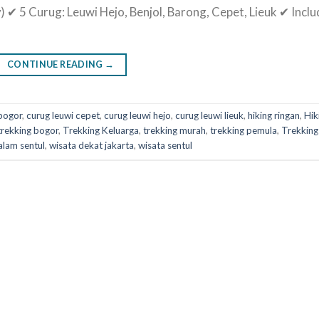
 ✔ 5 Curug: Leuwi Hejo, Benjol, Barong, Cepet, Lieuk ✔ Inclu
CONTINUE READING
→
bogor
,
curug leuwi cepet
,
curug leuwi hejo
,
curug leuwi lieuk
,
hiking ringan
,
Hik
trekking bogor
,
Trekking Keluarga
,
trekking murah
,
trekking pemula
,
Trekking
alam sentul
,
wisata dekat jakarta
,
wisata sentul