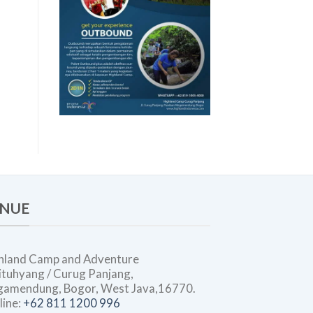
dan
Budaya
Kerja
NUE
hland Camp and Adventure
 Situhyang / Curug Panjang,
amendung, Bogor, West Java,16770.
line:
+62 811 1200 996