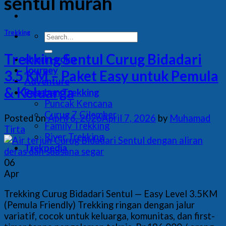
sentul murah
Trekking
Trekking Sentul Curug Bidadari
shinrin-yoku
Journey
3.5 KM – Paket Easy untuk Pemula
Adventure
& Keluarga
Paseban Trekking
Puncak Kencana
Curug 7 Cilember
Posted on
April 6, 2026
April 7, 2026
by
Muhamad
Family Trekking
Tirta
River Trekking
Trekpedia
06
Apr
Trekking Curug Bidadari Sentul — Easy Level 3.5KM
(Pemula Friendly) Trekking ringan dengan jalur
variatif, cocok untuk keluarga, komunitas, dan first-