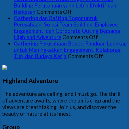
Alami
Panduan
Mem
Men
M
Building Perusahaan yang Lebih Efektif dan
on
HRD
Kola
Gat
E
Berkesan
Comments Off
Gathering
Memilih
Tim
Per
Pe
Gathering dan Rafting Bogor untuk
dan
Aktivitas
Seca
Tan
Perusahaan: Solusi Team Building, Employee
Offroad
Outdoor
Alam
Mer
Engagement, dan Corporate Outing Bersama
Bogor
on
yang
HR
Highland Adventure
Comments Off
untuk
Gathering
Terkurasi
Pan
Gathering Perusahaan Bogor: Panduan Lengkap
Team
dan
Str
untuk Meningkatkan Engagement, Kolaborasi
Building
Rafting
on
unt
Tim, dan Budaya Kerja
Comments Off
Perusahaan
Bogor
Gathering
Men
yang
untuk
Perusahaa
Beb
Lebih
Perusahaan:
Bogor:
Koo
Highland Adventure
Efektif
Solusi
Panduan
dan
dan
Team
Lengkap
Men
Berkesan
Building,
untuk
Da
The adventure are calling, and I must go. The thrill
Employee
Meningkat
Aca
of adventure awaits, where the air is crisp and the
Engagement,
Engagemen
views are breathtaking. Join us, and discover the
dan
Kolaborasi
beauty of nature at its finest.
Corporate
Tim,
Outing
dan
Group