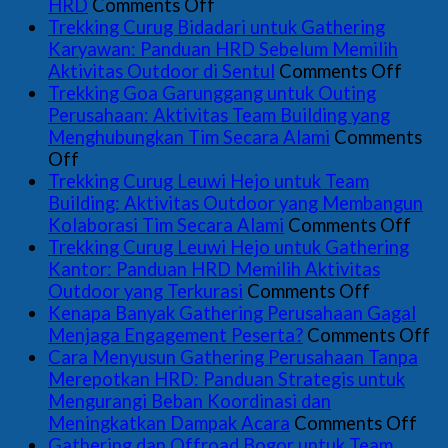
on
HRD
Comments Off
Gathering
Trekking Curug Bidadari untuk Gathering
Perusahaan
Karyawan: Panduan HRD Sebelum Memilih
Sentul:
on
Aktivitas Outdoor di Sentul
Comments Off
Paket,
Trekk
Trekking Goa Garunggang untuk Outing
Venue,
Curu
Perusahaan: Aktivitas Team Building yang
dan
Bidad
Menghubungkan Tim Secara Alami
Comments
on
Cara
untuk
Off
Trekking
Menyusun
Gathe
Trekking Curug Leuwi Hejo untuk Team
Goa
Proposal
Kary
Building: Aktivitas Outdoor yang Membangun
Garunggang
yang
Pand
on
Kolaborasi Tim Secara Alami
Comments Off
untuk
Tepat
HRD
Trek
Trekking Curug Leuwi Hejo untuk Gathering
Outing
untuk
Sebe
Cur
Kantor: Panduan HRD Memilih Aktivitas
Perusahaan:
HRD
on
Memi
Leu
Outdoor yang Terkurasi
Comments Off
Aktivitas
Trekking
Aktiv
Hej
Kenapa Banyak Gathering Perusahaan Gagal
Team
Curug
Outd
untu
o
Menjaga Engagement Peserta?
Comments Off
Building
Leuwi
di
Tea
K
Cara Menyusun Gathering Perusahaan Tanpa
yang
Hejo
Sentu
Buil
B
Merepotkan HRD: Panduan Strategis untuk
Menghubungkan
untuk
Akti
Ga
Mengurangi Beban Koordinasi dan
Tim
Gatherin
Out
on
P
Meningkatkan Dampak Acara
Comments Off
Secara
Kantor:
yan
Car
G
Gathering dan Offroad Bogor untuk Team