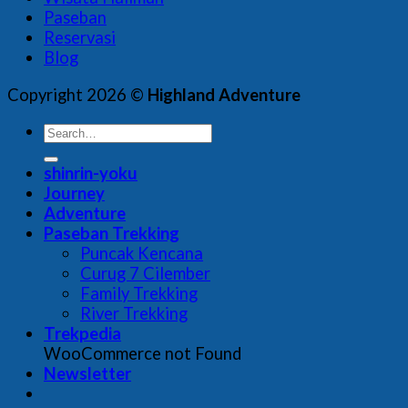
Paseban
Reservasi
Blog
Copyright 2026 ©
Highland Adventure
shinrin-yoku
Journey
Adventure
Paseban Trekking
Puncak Kencana
Curug 7 Cilember
Family Trekking
River Trekking
Trekpedia
WooCommerce not Found
Newsletter