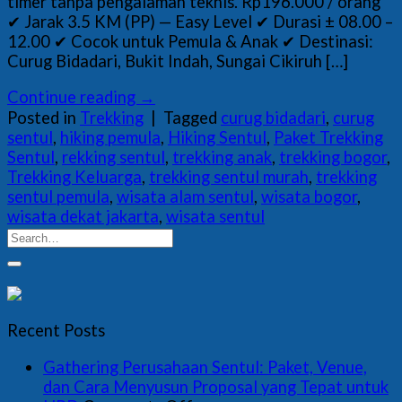
timer tanpa pengalaman teknis. Rp196.000 / orang
✔ Jarak 3.5 KM (PP) — Easy Level ✔ Durasi ± 08.00 –
12.00 ✔ Cocok untuk Pemula & Anak ✔ Destinasi:
Curug Bidadari, Bukit Indah, Sungai Cikiruh […]
Continue reading
→
Posted in
Trekking
|
Tagged
curug bidadari
,
curug
sentul
,
hiking pemula
,
Hiking Sentul
,
Paket Trekking
Sentul
,
rekking sentul
,
trekking anak
,
trekking bogor
,
Trekking Keluarga
,
trekking sentul murah
,
trekking
sentul pemula
,
wisata alam sentul
,
wisata bogor
,
wisata dekat jakarta
,
wisata sentul
Recent Posts
Gathering Perusahaan Sentul: Paket, Venue,
dan Cara Menyusun Proposal yang Tepat untuk