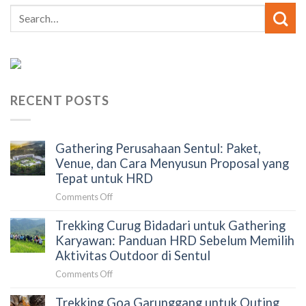
RECENT POSTS
Gathering Perusahaan Sentul: Paket,
Venue, dan Cara Menyusun Proposal yang
Tepat untuk HRD
on
Comments Off
Gathering
Trekking Curug Bidadari untuk Gathering
Perusahaan
Sentul:
Karyawan: Panduan HRD Sebelum Memilih
Paket,
Aktivitas Outdoor di Sentul
Venue,
on
Comments Off
dan
Trekking
Cara
Trekking Goa Garunggang untuk Outing
Curug
Menyusun