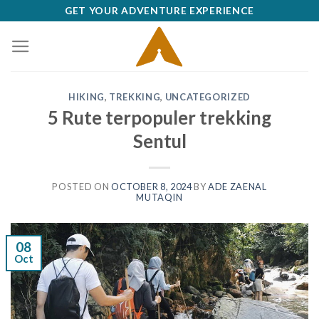
Skip
GET YOUR ADVENTURE EXPERIENCE
to
content
HIKING
,
TREKKING
,
UNCATEGORIZED
5 Rute terpopuler trekking
Sentul
POSTED ON
OCTOBER 8, 2024
BY
ADE ZAENAL
MUTAQIN
08
Oct