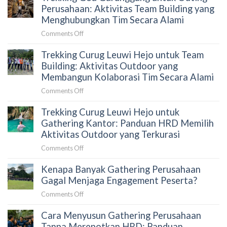
Bidadari
Perusahaan: Aktivitas Team Building yang
Proposal
untuk
Menghubungkan Tim Secara Alami
yang
Gathering
Tepat
on
Comments Off
Karyawan:
untuk
Trekking
Panduan
HRD
Trekking Curug Leuwi Hejo untuk Team
Goa
HRD
Garunggang
Building: Aktivitas Outdoor yang
Sebelum
untuk
Membangun Kolaborasi Tim Secara Alami
Memilih
Outing
Aktivitas
on
Comments Off
Perusahaan:
Outdoor
Trekking
Aktivitas
di
Trekking Curug Leuwi Hejo untuk
Curug
Team
Sentul
Leuwi
Gathering Kantor: Panduan HRD Memilih
Building
Hejo
Aktivitas Outdoor yang Terkurasi
yang
untuk
Menghubungkan
on
Comments Off
Team
Tim
Trekking
Building:
Secara
Kenapa Banyak Gathering Perusahaan
Curug
Aktivitas
Alami
Leuwi
Gagal Menjaga Engagement Peserta?
Outdoor
Hejo
yang
on
Comments Off
untuk
Membangun
Kenapa
Gathering
Kolaborasi
Cara Menyusun Gathering Perusahaan
Banyak
Kantor:
Tim
Gathering
Tanpa Merepotkan HRD: Panduan