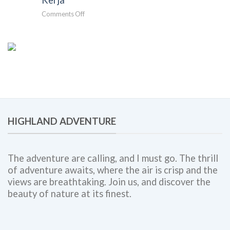
Perusahaan:
Berkesan
on
Comments Off
Solusi
Gathering
Team
Perusahaan
Building,
Bogor:
Employee
Panduan
Engagement,
Lengkap
dan
untuk
Corporate
Meningkatkan
Outing
Engagement,
Bersama
Kolaborasi
Highland
Tim,
Adventure
HIGHLAND ADVENTURE
dan
Budaya
Kerja
The adventure are calling, and I must go. The thrill
of adventure awaits, where the air is crisp and the
views are breathtaking. Join us, and discover the
beauty of nature at its finest.