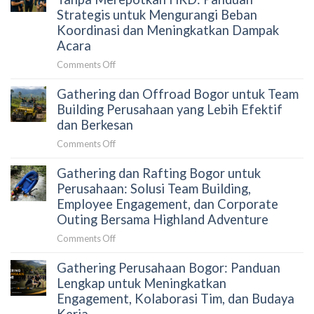
Panduan
Secara
Perusahaan
Strategis untuk Mengurangi Beban
HRD
Alami
Gagal
Koordinasi dan Meningkatkan Dampak
Memilih
Menjaga
Acara
Aktivitas
Engagement
Outdoor
on
Comments Off
Peserta?
yang
Cara
Terkurasi
Gathering dan Offroad Bogor untuk Team
Menyusun
Gathering
Building Perusahaan yang Lebih Efektif
Perusahaan
dan Berkesan
Tanpa
on
Comments Off
Merepotkan
Gathering
HRD:
Gathering dan Rafting Bogor untuk
dan
Panduan
Offroad
Perusahaan: Solusi Team Building,
Strategis
Bogor
Employee Engagement, dan Corporate
untuk
untuk
Outing Bersama Highland Adventure
Mengurangi
Team
Beban
on
Comments Off
Building
Koordinasi
Gathering
Perusahaan
dan
Gathering Perusahaan Bogor: Panduan
dan
yang
Meningkatkan
Rafting
Lengkap untuk Meningkatkan
Lebih
Dampak
Bogor
Engagement, Kolaborasi Tim, dan Budaya
Efektif
Acara
untuk
dan
Kerja