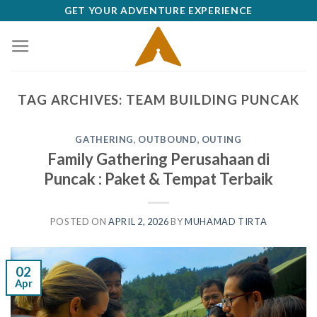
Skip
GET YOUR ADVENTURE EXPERIENCE
to
content
TAG ARCHIVES:
TEAM BUILDING PUNCAK
GATHERING
,
OUTBOUND
,
OUTING
Family Gathering Perusahaan di
Puncak : Paket & Tempat Terbaik
POSTED ON
APRIL 2, 2026
BY
MUHAMAD TIRTA
02
Apr