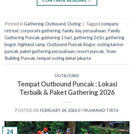
CONTINUE READING
→
Posted in
Gathering
,
Outbound
,
Outing
|
Tagged
company
retreat
,
corporate gathering
,
family day perusahaan
,
Family
Gathering Puncak
,
gathering 1 hari
,
gathering 2d1n
,
gathering
bogor
,
highland camp
,
Outbound Puncak Bogor
,
outing kantor
puncak
,
paket gathering perusahaan
,
resort puncak
,
Team
Building Puncak
,
tempat outing dekat jakarta
OUTBOUND
Tempat Outbound Puncak : Lokasi
Terbaik & Paket Gathering 2026
POSTED ON
FEBRUARY 24, 2026
BY
MUHAMAD TIRTA
24