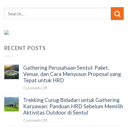
RECENT POSTS
Gathering Perusahaan Sentul: Paket,
Venue, dan Cara Menyusun Proposal yang
Tepat untuk HRD
on
Comments Off
Gathering
Trekking Curug Bidadari untuk Gathering
Perusahaan
Sentul:
Karyawan: Panduan HRD Sebelum Memilih
Paket,
Aktivitas Outdoor di Sentul
Venue,
on
Comments Off
dan
Trekking
Cara