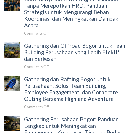
Kantor:
Tim
Gathering
Tanpa Merepotkan HRD: Panduan
Panduan
Secara
Perusahaan
Strategis untuk Mengurangi Beban
HRD
Alami
Gagal
Koordinasi dan Meningkatkan Dampak
Memilih
Menjaga
Acara
Aktivitas
Engagement
Outdoor
on
Comments Off
Peserta?
yang
Cara
Terkurasi
Gathering dan Offroad Bogor untuk Team
Menyusun
Gathering
Building Perusahaan yang Lebih Efektif
Perusahaan
dan Berkesan
Tanpa
on
Comments Off
Merepotkan
Gathering
HRD:
Gathering dan Rafting Bogor untuk
dan
Panduan
Offroad
Perusahaan: Solusi Team Building,
Strategis
Bogor
Employee Engagement, dan Corporate
untuk
untuk
Outing Bersama Highland Adventure
Mengurangi
Team
Beban
on
Comments Off
Building
Koordinasi
Gathering
Perusahaan
dan
Gathering Perusahaan Bogor: Panduan
dan
yang
Meningkatkan
Rafting
Lengkap untuk Meningkatkan
Lebih
Dampak
Bogor
Engagement, Kolaborasi Tim, dan Budaya
Efektif