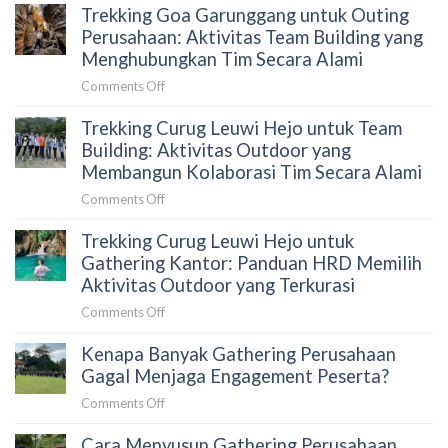
Trekking Goa Garunggang untuk Outing
Curug
Menyusun
Bidadari
Perusahaan: Aktivitas Team Building yang
Proposal
untuk
Menghubungkan Tim Secara Alami
yang
Gathering
Tepat
on
Comments Off
Karyawan:
untuk
Trekking
Panduan
HRD
Trekking Curug Leuwi Hejo untuk Team
Goa
HRD
Garunggang
Building: Aktivitas Outdoor yang
Sebelum
untuk
Membangun Kolaborasi Tim Secara Alami
Memilih
Outing
Aktivitas
on
Comments Off
Perusahaan:
Outdoor
Trekking
Aktivitas
di
Trekking Curug Leuwi Hejo untuk
Curug
Team
Sentul
Leuwi
Gathering Kantor: Panduan HRD Memilih
Building
Hejo
Aktivitas Outdoor yang Terkurasi
yang
untuk
Menghubungkan
on
Comments Off
Team
Tim
Trekking
Building:
Secara
Kenapa Banyak Gathering Perusahaan
Curug
Aktivitas
Alami
Leuwi
Gagal Menjaga Engagement Peserta?
Outdoor
Hejo
yang
on
Comments Off
untuk
Membangun
Kenapa
Gathering
Kolaborasi
Cara Menyusun Gathering Perusahaan
Banyak