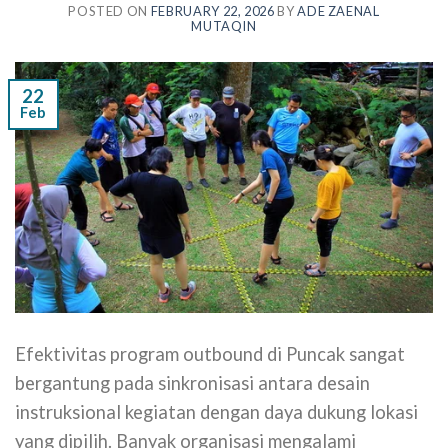
POSTED ON
FEBRUARY 22, 2026
BY
ADE ZAENAL
MUTAQIN
22
Feb
Efektivitas program outbound di Puncak sangat
bergantung pada sinkronisasi antara desain
instruksional kegiatan dengan daya dukung lokasi
yang dipilih. Banyak organisasi mengalami