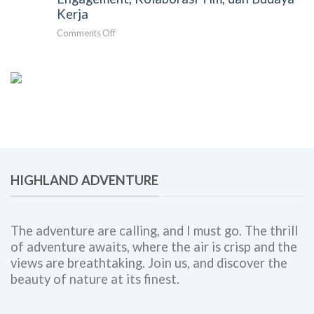
Acara
untuk
dan
Kerja
Perusahaan:
Berkesan
on
Comments Off
Solusi
Gathering
Team
Perusahaan
Building,
Bogor:
Employee
Panduan
Engagement,
Lengkap
dan
untuk
Corporate
Meningkatkan
Outing
Engagement,
Bersama
Kolaborasi
Highland
Tim,
Adventure
HIGHLAND ADVENTURE
dan
Budaya
Kerja
The adventure are calling, and I must go. The thrill
of adventure awaits, where the air is crisp and the
views are breathtaking. Join us, and discover the
beauty of nature at its finest.