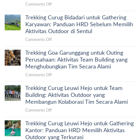
on
Comments Off
Gathering
Trekking Curug Bidadari untuk Gathering
Perusahaan
Sentul:
Karyawan: Panduan HRD Sebelum Memilih
Paket,
Aktivitas Outdoor di Sentul
Venue,
on
Comments Off
dan
Trekking
Cara
Trekking Goa Garunggang untuk Outing
Curug
Menyusun
Bidadari
Perusahaan: Aktivitas Team Building yang
Proposal
untuk
Menghubungkan Tim Secara Alami
yang
Gathering
Tepat
on
Comments Off
Karyawan:
untuk
Trekking
Panduan
HRD
Trekking Curug Leuwi Hejo untuk Team
Goa
HRD
Garunggang
Building: Aktivitas Outdoor yang
Sebelum
untuk
Membangun Kolaborasi Tim Secara Alami
Memilih
Outing
Aktivitas
on
Comments Off
Perusahaan:
Outdoor
Trekking
Aktivitas
di
Trekking Curug Leuwi Hejo untuk Gathering
Curug
Team
Sentul
Leuwi
Kantor: Panduan HRD Memilih Aktivitas
Building
Hejo
Outdoor yang Terkurasi
yang