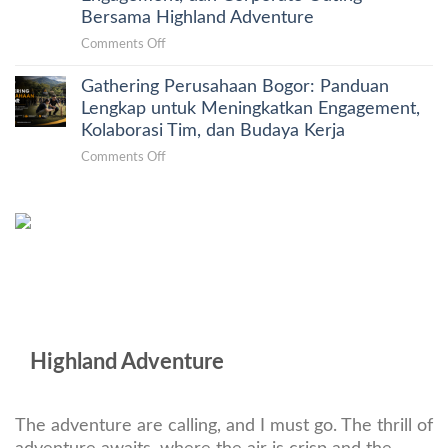
untuk
Bersama Highland Adventure
Mengurangi
Team
Beban
on
Comments Off
Building
Koordinasi
Gathering
Perusahaan
dan
Gathering Perusahaan Bogor: Panduan
dan
yang
Meningkatkan
Rafting
Lengkap untuk Meningkatkan Engagement,
Lebih
Dampak
Bogor
Kolaborasi Tim, dan Budaya Kerja
Efektif
Acara
untuk
dan
on
Comments Off
Perusahaan:
Berkesan
Gathering
Solusi
Perusahaan
Team
Bogor:
Building,
Panduan
Employee
Lengkap
Engagement,
untuk
dan
Meningkatkan
Corporate
Engagement,
Outing
Kolaborasi
Bersama
Tim,
Highland Adventure
Highland
dan
Adventure
Budaya
Kerja
The adventure are calling, and I must go. The thrill of