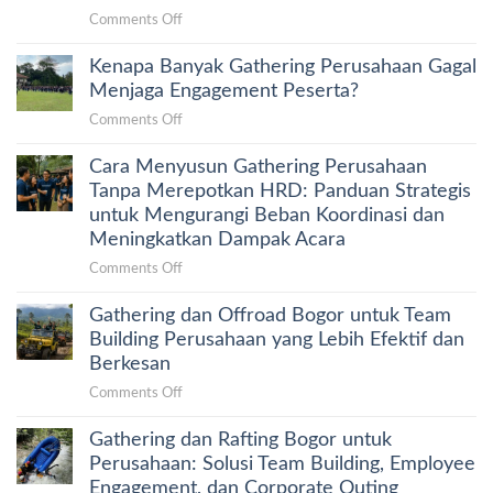
untuk
Menghubungkan
on
Comments Off
Team
Tim
Trekking
Building:
Secara
Kenapa Banyak Gathering Perusahaan Gagal
Curug
Aktivitas
Alami
Leuwi
Menjaga Engagement Peserta?
Outdoor
Hejo
yang
on
Comments Off
untuk
Membangun
Kenapa
Gathering
Kolaborasi
Cara Menyusun Gathering Perusahaan
Banyak
Kantor:
Tim
Gathering
Tanpa Merepotkan HRD: Panduan Strategis
Panduan
Secara
Perusahaan
untuk Mengurangi Beban Koordinasi dan
HRD
Alami
Gagal
Meningkatkan Dampak Acara
Memilih
Menjaga
Aktivitas
on
Comments Off
Engagement
Outdoor
Cara
Peserta?
yang
Gathering dan Offroad Bogor untuk Team
Menyusun
Terkurasi
Gathering
Building Perusahaan yang Lebih Efektif dan
Perusahaan
Berkesan
Tanpa
on
Comments Off
Merepotkan
Gathering
HRD:
Gathering dan Rafting Bogor untuk
dan
Panduan
Offroad
Perusahaan: Solusi Team Building, Employee
Strategis
Bogor
Engagement, dan Corporate Outing
untuk