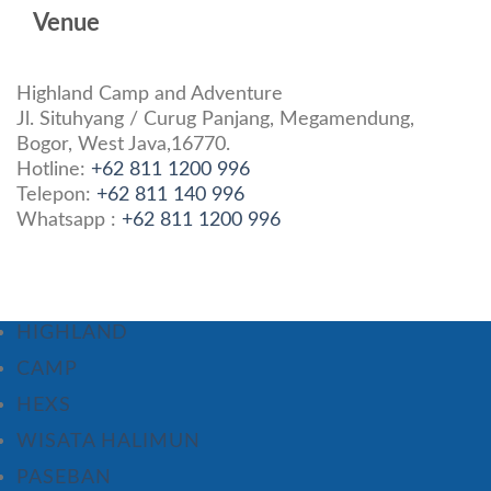
Venue
Highland Camp and Adventure
Jl. Situhyang / Curug Panjang, Megamendung,
Bogor, West Java,16770.
Hotline:
+62 811 1200 996
Telepon:
+62 811 140 996
Whatsapp :
+62 811 1200 996
HIGHLAND
CAMP
HEXS
WISATA HALIMUN
PASEBAN