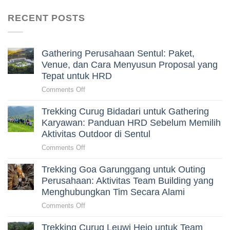
RECENT POSTS
Gathering Perusahaan Sentul: Paket,
Venue, dan Cara Menyusun Proposal yang
Tepat untuk HRD
on
Comments Off
Gathering
Trekking Curug Bidadari untuk Gathering
Perusahaan
Sentul:
Karyawan: Panduan HRD Sebelum Memilih
Paket,
Aktivitas Outdoor di Sentul
Venue,
on
Comments Off
dan
Trekking
Cara
Trekking Goa Garunggang untuk Outing
Curug
Menyusun
Bidadari
Perusahaan: Aktivitas Team Building yang
Proposal
untuk
Menghubungkan Tim Secara Alami
yang
Gathering
Tepat
on
Comments Off
Karyawan:
untuk
Trekking
Panduan
HRD
Goa