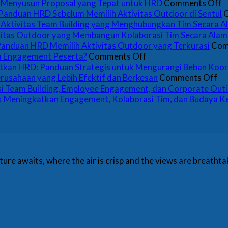
o
a Menyusun Proposal yang Tepat untuk HRD
Comments Off
G
Panduan HRD Sebelum Memilih Aktivitas Outdoor di Sentul
P
Aktivitas Team Building yang Menghubungkan Tim Secara A
S
ivitas Outdoor yang Membangun Kolaborasi Tim Secara Alam
P
Panduan HRD Memilih Aktivitas Outdoor yang Terkurasi
Com
on
V
a Engagement Peserta?
Comments Off
Kenapa
d
kan HRD: Panduan Strategis untuk Mengurangi Beban Koor
Banyak
on
C
rusahaan yang Lebih Efektif dan Berkesan
Comments Off
Gathering
Ga
M
si Team Building, Employee Engagement, dan Corporate Out
Perusahaan
da
P
 Meningkatkan Engagement, Kolaborasi Tim, dan Budaya Ke
Gagal
Of
y
Menjaga
Bo
T
Engagement
un
u
Peserta?
Te
H
Bu
ture awaits, where the air is crisp and the views are breathtak
Pe
ya
Le
Ef
da
Be