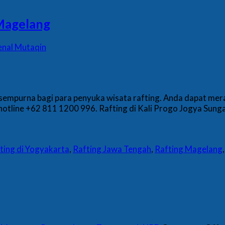
 Magelang
enal Mutaqin
empurna bagi para penyuka wisata rafting. Anda dapat meras
tline +62 811 1200 996. Rafting di Kali Progo Jogya Sunga
ting di Yogyakarta
,
Rafting Jawa Tengah
,
Rafting Magelang