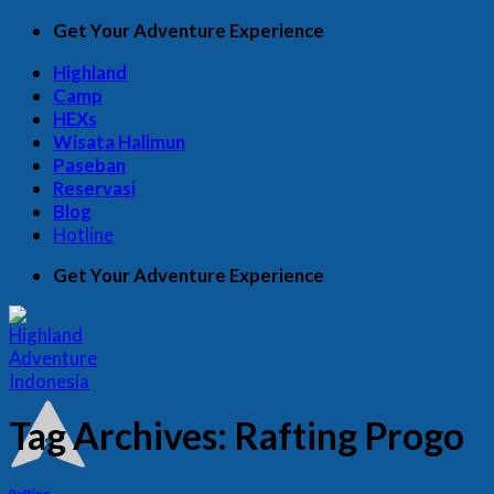
Skip
Get Your Adventure Experience
to
Highland
content
Camp
HEXs
Wisata Halimun
Paseban
Reservasi
Blog
Hotline
Get Your Adventure Experience
Tag Archives:
Rafting Progo
Rafting