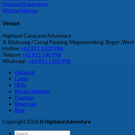
Highland Experience
Wisata Halimun
Venue
Highland Camp and Adventure
Jl. Situhyang / Curug Panjang, Megamendung, Bogor, West
Hotline:
+62 811 1200 996
Telepon:
+62 811 140 996
Whatsapp :
+62 811 1200 996
Highland
Camp
HEXs
Wisata Halimun
Paseban
Reservasi
Blog
Copyright 2026 ©
Highland Adventure