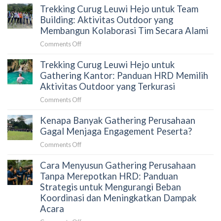
Panduan
HRD
Trekking Curug Leuwi Hejo untuk Team
Goa
HRD
Garunggang
Building: Aktivitas Outdoor yang
Sebelum
untuk
Membangun Kolaborasi Tim Secara Alami
Memilih
Outing
Aktivitas
on
Comments Off
Perusahaan:
Outdoor
Trekking
Aktivitas
di
Trekking Curug Leuwi Hejo untuk
Curug
Team
Sentul
Leuwi
Gathering Kantor: Panduan HRD Memilih
Building
Hejo
Aktivitas Outdoor yang Terkurasi
yang
untuk
Menghubungkan
on
Comments Off
Team
Tim
Trekking
Building:
Secara
Kenapa Banyak Gathering Perusahaan
Curug
Aktivitas
Alami
Leuwi
Gagal Menjaga Engagement Peserta?
Outdoor
Hejo
yang
on
Comments Off
untuk
Membangun
Kenapa
Gathering
Kolaborasi
Cara Menyusun Gathering Perusahaan
Banyak
Kantor:
Tim
Gathering
Tanpa Merepotkan HRD: Panduan
Panduan
Secara
Perusahaan
Strategis untuk Mengurangi Beban
HRD
Alami
Gagal
Koordinasi dan Meningkatkan Dampak
Memilih
Menjaga
Acara
Aktivitas
Engagement
Outdoor