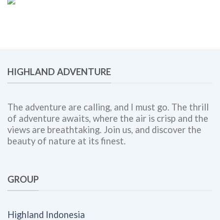
Employee
Panduan
Engagement,
Lengkap
dan
untuk
Corporate
Meningkatkan
Outing
Engagement,
Bersama
Kolaborasi
Highland
Tim,
Adventure
HIGHLAND ADVENTURE
dan
Budaya
Kerja
The adventure are calling, and I must go. The thrill
of adventure awaits, where the air is crisp and the
views are breathtaking. Join us, and discover the
beauty of nature at its finest.
GROUP
Highland Indonesia