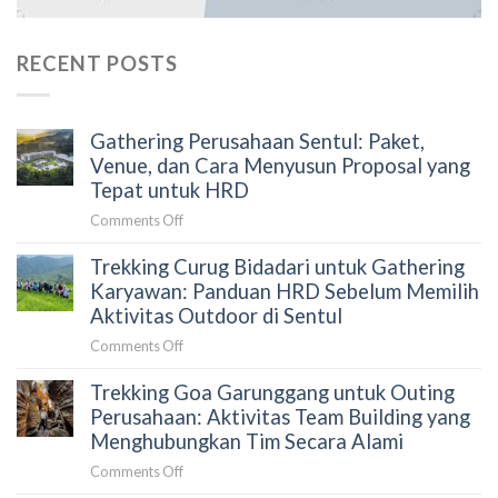
RECENT POSTS
Gathering Perusahaan Sentul: Paket,
Venue, dan Cara Menyusun Proposal yang
Tepat untuk HRD
on
Comments Off
Gathering
Trekking Curug Bidadari untuk Gathering
Perusahaan
Sentul:
Karyawan: Panduan HRD Sebelum Memilih
Paket,
Aktivitas Outdoor di Sentul
Venue,
on
Comments Off
dan
Trekking
Cara
Trekking Goa Garunggang untuk Outing
Curug
Menyusun
Bidadari
Perusahaan: Aktivitas Team Building yang
Proposal
untuk
Menghubungkan Tim Secara Alami
yang
Gathering
Tepat
on
Comments Off
Karyawan:
untuk
Trekking