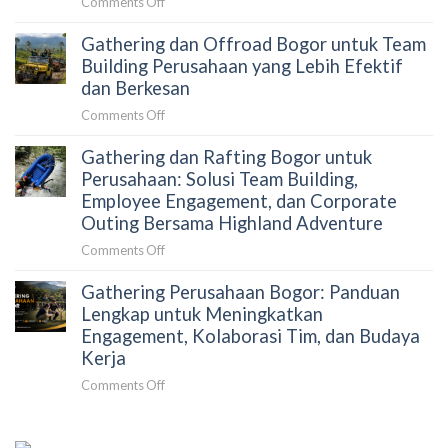
on
Comments Off
Peserta?
yang
Cara
Terkurasi
Gathering dan Offroad Bogor untuk Team
Menyusun
Gathering
Building Perusahaan yang Lebih Efektif
Perusahaan
dan Berkesan
Tanpa
on
Comments Off
Merepotkan
Gathering
HRD:
Gathering dan Rafting Bogor untuk
dan
Panduan
Offroad
Perusahaan: Solusi Team Building,
Strategis
Bogor
Employee Engagement, dan Corporate
untuk
untuk
Outing Bersama Highland Adventure
Mengurangi
Team
Beban
on
Comments Off
Building
Koordinasi
Gathering
Perusahaan
dan
Gathering Perusahaan Bogor: Panduan
dan
yang
Meningkatkan
Rafting
Lengkap untuk Meningkatkan
Lebih
Dampak
Bogor
Engagement, Kolaborasi Tim, dan Budaya
Efektif
Acara
untuk
dan
Kerja
Perusahaan:
Berkesan
on
Comments Off
Solusi
Gathering
Team
Perusahaan
Building,
Bogor: