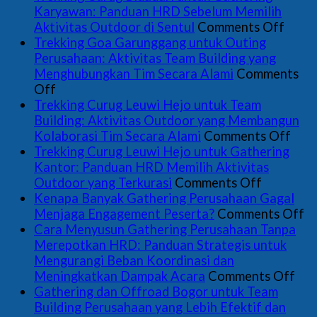
Perusahaan
Karyawan: Panduan HRD Sebelum Memilih
Sentul:
on
Aktivitas Outdoor di Sentul
Comments Off
Paket,
Trekk
Trekking Goa Garunggang untuk Outing
Venue,
Curu
Perusahaan: Aktivitas Team Building yang
dan
Bidad
Menghubungkan Tim Secara Alami
Comments
on
Cara
untuk
Off
Trekking
Menyusun
Gathe
Trekking Curug Leuwi Hejo untuk Team
Goa
Proposal
Kary
Building: Aktivitas Outdoor yang Membangun
Garunggang
yang
Pand
on
Kolaborasi Tim Secara Alami
Comments Off
untuk
Tepat
HRD
Trek
Trekking Curug Leuwi Hejo untuk Gathering
Outing
untuk
Sebe
Cur
Kantor: Panduan HRD Memilih Aktivitas
Perusahaan:
HRD
on
Memi
Leu
Outdoor yang Terkurasi
Comments Off
Aktivitas
Trekking
Aktiv
Hej
Kenapa Banyak Gathering Perusahaan Gagal
Team
Curug
Outd
untu
o
Menjaga Engagement Peserta?
Comments Off
Building
Leuwi
di
Tea
K
Cara Menyusun Gathering Perusahaan Tanpa
yang
Hejo
Sentu
Buil
B
Merepotkan HRD: Panduan Strategis untuk
Menghubungkan
untuk
Akti
Ga
Mengurangi Beban Koordinasi dan
Tim
Gatherin
Out
on
P
Meningkatkan Dampak Acara
Comments Off
Secara
Kantor:
yan
Car
G
Gathering dan Offroad Bogor untuk Team
Alami
Panduan
Mem
Men
M
Building Perusahaan yang Lebih Efektif dan