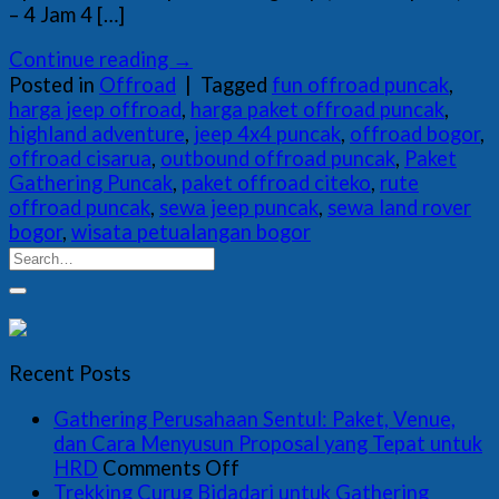
– 4 Jam 4 […]
Continue reading
→
Posted in
Offroad
|
Tagged
fun offroad puncak
,
harga jeep offroad
,
harga paket offroad puncak
,
highland adventure
,
jeep 4x4 puncak
,
offroad bogor
,
offroad cisarua
,
outbound offroad puncak
,
Paket
Gathering Puncak
,
paket offroad citeko
,
rute
offroad puncak
,
sewa jeep puncak
,
sewa land rover
bogor
,
wisata petualangan bogor
Recent Posts
Gathering Perusahaan Sentul: Paket, Venue,
dan Cara Menyusun Proposal yang Tepat untuk
on
HRD
Comments Off
Gathering
Trekking Curug Bidadari untuk Gathering