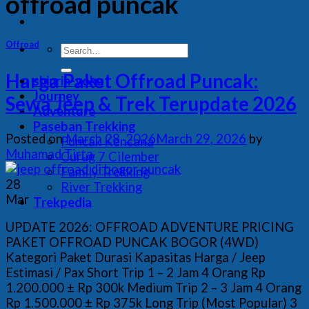
offroad puncak
Offroad
Harga Paket Offroad Puncak:
shinrin-yoku
Journey
Sewa Jeep & Trek Terupdate 2026
Adventure
Paseban Trekking
Posted on
March 28, 2026
March 29, 2026
by
Puncak Kencana
Muhamad Tirta
Curug 7 Cilember
Family Trekking
28
River Trekking
Mar
Trekpedia
UPDATE 2026: OFFROAD ADVENTURE PRICING
PAKET OFFROAD PUNCAK BOGOR (4WD)
Kategori Paket Durasi Kapasitas Harga / Jeep
Estimasi / Pax Short Trip 1 – 2 Jam 4 Orang Rp
1.200.000 ± Rp 300k Medium Trip 2 – 3 Jam 4 Orang
Rp 1.500.000 ± Rp 375k Long Trip (Most Popular) 3