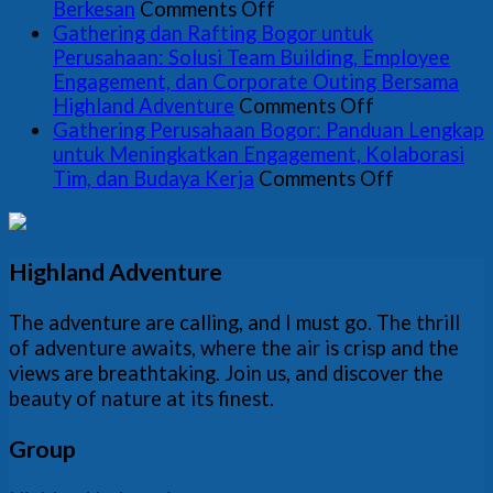
on
HRD
Kola
Gat
E
Berkesan
Comments Off
Gathering
Memilih
Tim
Per
Pe
Gathering dan Rafting Bogor untuk
dan
Aktivitas
Seca
Tan
Perusahaan: Solusi Team Building, Employee
Offroad
Outdoor
Alam
Mer
Engagement, dan Corporate Outing Bersama
Bogor
on
yang
HR
Highland Adventure
Comments Off
untuk
Gathering
Terkurasi
Pan
Gathering Perusahaan Bogor: Panduan Lengkap
Team
dan
Str
untuk Meningkatkan Engagement, Kolaborasi
Building
Rafting
on
unt
Tim, dan Budaya Kerja
Comments Off
Perusahaan
Bogor
Gathering
Men
yang
untuk
Perusahaa
Beb
Lebih
Perusahaan:
Bogor:
Koo
Highland Adventure
Efektif
Solusi
Panduan
dan
dan
Team
Lengkap
Men
Berkesan
Building,
untuk
Da
The adventure are calling, and I must go. The thrill
Employee
Meningkat
Aca
of adventure awaits, where the air is crisp and the
Engagement,
Engagemen
views are breathtaking. Join us, and discover the
dan
Kolaborasi
beauty of nature at its finest.
Corporate
Tim,
Outing
dan
Group
Bersama
Budaya
Highland
Kerja