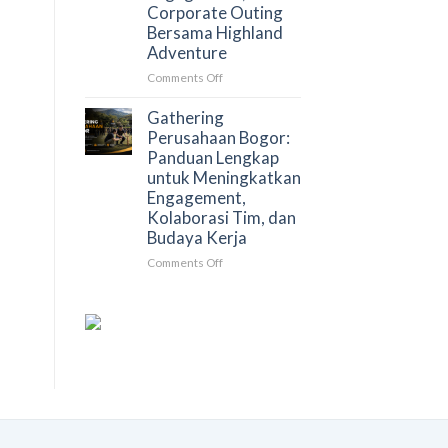
Corporate Outing
yang
Bersama Highland
Lebih
Adventure
Efektif
dan
on
Comments Off
Berkesan
Gathering
dan
Gathering
Rafting
Perusahaan Bogor:
Bogor
Panduan Lengkap
untuk
untuk Meningkatkan
Perusahaan:
Engagement,
Solusi
Kolaborasi Tim, dan
Team
Budaya Kerja
Building,
Employee
on
Comments Off
Engagement,
Gathering
dan
Perusahaan
Corporate
Bogor:
Outing
Panduan
Bersama
Lengkap
Highland
untuk
Adventure
Meningkatkan
Engagement,
Kolaborasi
Tim,