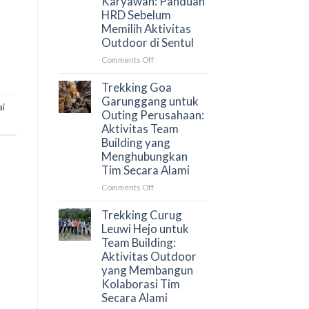
Karyawan: Panduan
dan
HRD Sebelum
Cara
Memilih Aktivitas
Menyusun
Outdoor di Sentul
Proposal
yang
on
Comments Off
Tepat
Trekking
untuk
Curug
Trekking Goa
HRD
Bidadari
Garunggang untuk
ai
untuk
Outing Perusahaan:
Gathering
Aktivitas Team
Karyawan:
Building yang
Panduan
Menghubungkan
HRD
Tim Secara Alami
Sebelum
Memilih
on
Comments Off
Aktivitas
Trekking
Outdoor
Goa
Trekking Curug
di
Garunggang
Leuwi Hejo untuk
Sentul
untuk
Team Building:
Outing
Aktivitas Outdoor
Perusahaan:
yang Membangun
Aktivitas
Kolaborasi Tim
Team
Secara Alami
Building