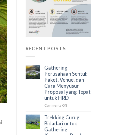
RECENT POSTS
Gathering
Perusahaan Sentul:
Paket, Venue, dan
Cara Menyusun
Proposal yang Tepat
untuk HRD
on
Comments Off
Gathering
Perusahaan
Trekking Curug
i
Sentul:
Bidadari untuk
Paket,
Gathering
Venue,