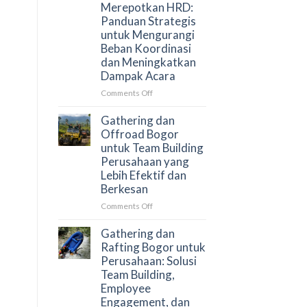
Merepotkan HRD:
Menjaga
Panduan Strategis
Engagement
untuk Mengurangi
Peserta?
Beban Koordinasi
dan Meningkatkan
Dampak Acara
on
Comments Off
Cara
Menyusun
Gathering dan
Gathering
Offroad Bogor
Perusahaan
untuk Team Building
Tanpa
Perusahaan yang
Merepotkan
Lebih Efektif dan
HRD:
Berkesan
Panduan
Strategis
on
Comments Off
untuk
Gathering
Mengurangi
dan
Gathering dan
Beban
Offroad
Rafting Bogor untuk
Koordinasi
Bogor
Perusahaan: Solusi
dan
untuk
Team Building,
Meningkatkan
Team
Employee
Dampak
Building
Engagement, dan
Acara
Perusahaan