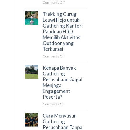
yang
on
Comments Off
Menghubungkan
Trekking
Tim
Curug
Trekking Curug
Secara
Leuwi
Leuwi Hejo untuk
Alami
Hejo
Gathering Kantor:
untuk
Panduan HRD
Team
Memilih Aktivitas
Building:
Outdoor yang
Aktivitas
Terkurasi
Outdoor
yang
on
Comments Off
Membangun
Trekking
Kolaborasi
Curug
Kenapa Banyak
Tim
Leuwi
Gathering
Secara
Hejo
Perusahaan Gagal
Alami
untuk
Menjaga
Gathering
Engagement
Kantor:
Peserta?
Panduan
HRD
on
Comments Off
Memilih
Kenapa
Aktivitas
Banyak
Cara Menyusun
Outdoor
Gathering
Gathering
yang
Perusahaan
Perusahaan Tanpa
Terkurasi
Gagal