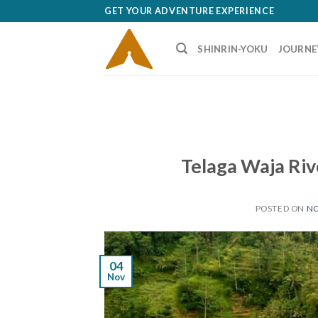
Skip
GET YOUR ADVENTURE EXPERIENCE
to
content
SHINRIN-YOKU
JOURNE
Telaga Waja Riv
POSTED ON
NO
04
Nov