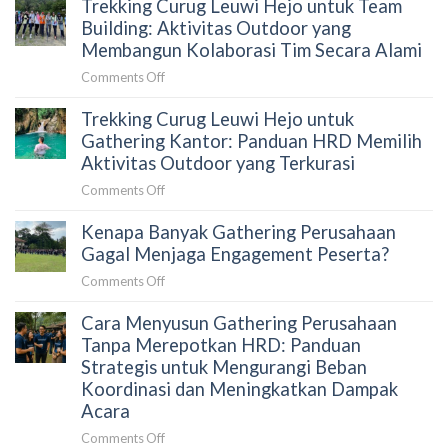
Trekking Curug Leuwi Hejo untuk Team
Goa
HRD
Garunggang
Building: Aktivitas Outdoor yang
Sebelum
untuk
Membangun Kolaborasi Tim Secara Alami
Memilih
Outing
Aktivitas
on
Comments Off
Perusahaan:
Outdoor
Trekking
Aktivitas
di
Trekking Curug Leuwi Hejo untuk
Curug
Team
Sentul
Leuwi
Gathering Kantor: Panduan HRD Memilih
Building
Hejo
Aktivitas Outdoor yang Terkurasi
yang
untuk
Menghubungkan
on
Comments Off
Team
Tim
Trekking
Building:
Secara
Kenapa Banyak Gathering Perusahaan
Curug
Aktivitas
Alami
Leuwi
Gagal Menjaga Engagement Peserta?
Outdoor
Hejo
yang
on
Comments Off
untuk
Membangun
Kenapa
Gathering
Kolaborasi
Cara Menyusun Gathering Perusahaan
Banyak
Kantor:
Tim
Gathering
Tanpa Merepotkan HRD: Panduan
Panduan
Secara
Perusahaan
Strategis untuk Mengurangi Beban
HRD
Alami
Gagal
Koordinasi dan Meningkatkan Dampak
Memilih
Menjaga
Acara
Aktivitas
Engagement
Outdoor
on
Comments Off
Peserta?