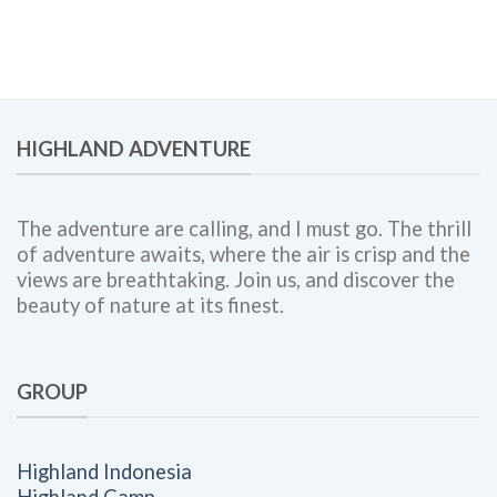
Panduan
Engagement,
Lengkap
dan
untuk
Corporate
Meningkatkan
Outing
Engagement,
Bersama
Kolaborasi
Highland
Tim,
Adventure
HIGHLAND ADVENTURE
dan
Budaya
Kerja
The adventure are calling, and I must go. The thrill
of adventure awaits, where the air is crisp and the
views are breathtaking. Join us, and discover the
beauty of nature at its finest.
GROUP
Highland Indonesia