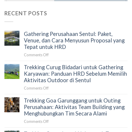
RECENT POSTS
Gathering Perusahaan Sentul: Paket,
Venue, dan Cara Menyusun Proposal yang
Tepat untuk HRD
on
Comments Off
Gathering
Trekking Curug Bidadari untuk Gathering
Perusahaan
Sentul:
Karyawan: Panduan HRD Sebelum Memilih
Paket,
Aktivitas Outdoor di Sentul
Venue,
on
Comments Off
dan
Trekking
Cara
Trekking Goa Garunggang untuk Outing
Curug
Menyusun
Bidadari
Perusahaan: Aktivitas Team Building yang
Proposal
untuk
Menghubungkan Tim Secara Alami
yang
Gathering
Tepat
on
Comments Off
Karyawan:
untuk
Trekking
Panduan
HRD