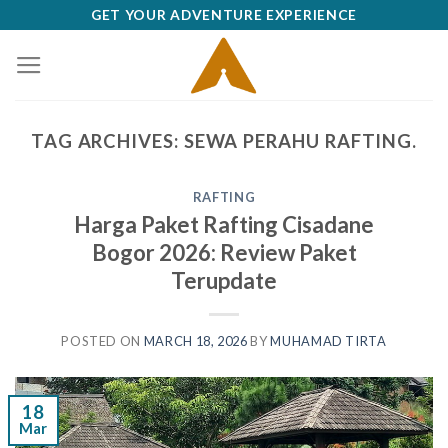
Skip
GET YOUR ADVENTURE EXPERIENCE
to
content
TAG ARCHIVES:
SEWA PERAHU RAFTING.
RAFTING
Harga Paket Rafting Cisadane
Bogor 2026: Review Paket
Terupdate
POSTED ON
MARCH 18, 2026
BY
MUHAMAD TIRTA
18
Mar