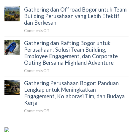
yang
Cara
Terkurasi
Gathering dan Offroad Bogor untuk Team
Menyusun
Gathering
Building Perusahaan yang Lebih Efektif
Perusahaan
dan Berkesan
Tanpa
on
Comments Off
Merepotkan
Gathering
HRD:
Gathering dan Rafting Bogor untuk
dan
Panduan
Offroad
Perusahaan: Solusi Team Building,
Strategis
Bogor
Employee Engagement, dan Corporate
untuk
untuk
Outing Bersama Highland Adventure
Mengurangi
Team
Beban
on
Comments Off
Building
Koordinasi
Gathering
Perusahaan
dan
Gathering Perusahaan Bogor: Panduan
dan
yang
Meningkatkan
Rafting
Lengkap untuk Meningkatkan
Lebih
Dampak
Bogor
Engagement, Kolaborasi Tim, dan Budaya
Efektif
Acara
untuk
dan
Kerja
Perusahaan:
Berkesan
on
Comments Off
Solusi
Gathering
Team
Perusahaan
Building,
Bogor:
Employee