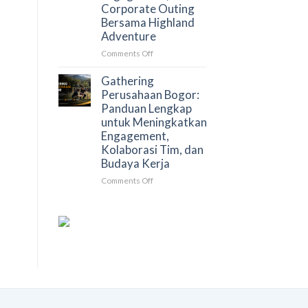
Corporate Outing
yang
Bersama Highland
Lebih
Adventure
Efektif
dan
on
Comments Off
Berkesan
Gathering
dan
Gathering
Rafting
Perusahaan Bogor:
Bogor
Panduan Lengkap
untuk
untuk Meningkatkan
Perusahaan:
Engagement,
Solusi
Kolaborasi Tim, dan
Team
Budaya Kerja
Building,
Employee
on
Comments Off
Engagement,
Gathering
dan
Perusahaan
Corporate
Bogor:
Outing
Panduan
Bersama
Lengkap
Highland
untuk
Adventure
Meningkatkan
Engagement,
Kolaborasi
Tim,