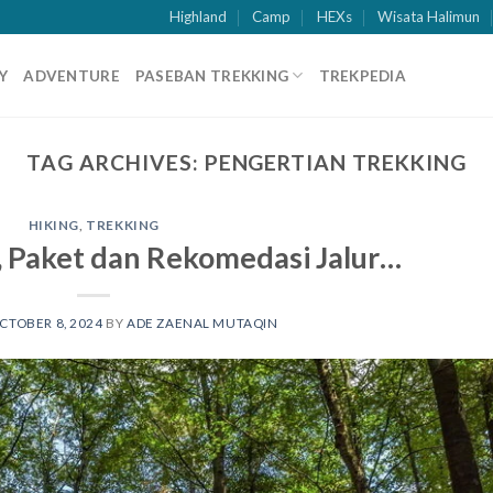
Highland
Camp
HEXs
Wisata Halimun
Y
ADVENTURE
PASEBAN TREKKING
TREKPEDIA
TAG ARCHIVES:
PENGERTIAN TREKKING
HIKING
,
TREKKING
, Paket dan Rekomedasi Jalur…
CTOBER 8, 2024
BY
ADE ZAENAL MUTAQIN