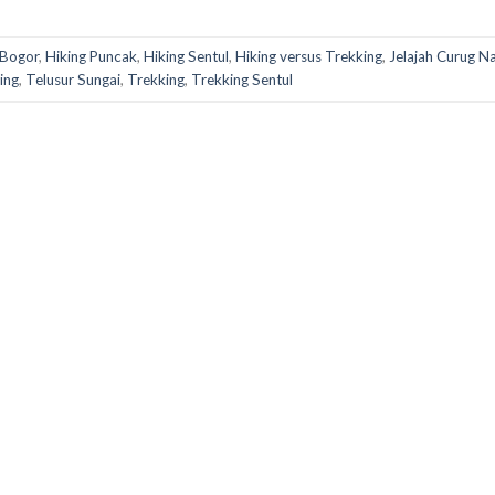
 Bogor
,
Hiking Puncak
,
Hiking Sentul
,
Hiking versus Trekking
,
Jelajah Curug N
ing
,
Telusur Sungai
,
Trekking
,
Trekking Sentul