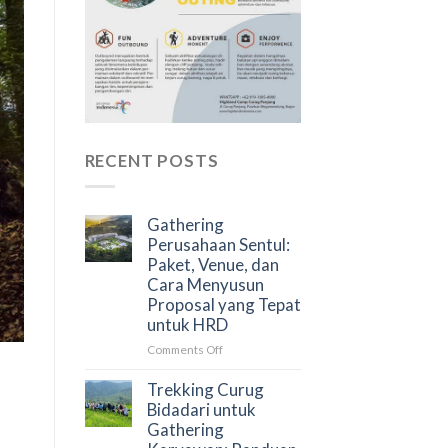
RECENT POSTS
Gathering
Perusahaan Sentul:
Paket, Venue, dan
Cara Menyusun
Proposal yang Tepat
untuk HRD
on
Comments Off
Gathering
Perusahaan
Trekking Curug
Sentul:
Bidadari untuk
Paket,
Gathering
Venue,