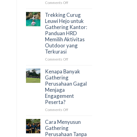
yang
on
Comments Off
Menghubungkan
Trekking
Tim
Curug
Trekking Curug
Secara
Leuwi
Leuwi Hejo untuk
Alami
Hejo
Gathering Kantor:
untuk
Panduan HRD
Team
Memilih Aktivitas
Building:
Outdoor yang
Aktivitas
Terkurasi
Outdoor
yang
on
Comments Off
Membangun
Trekking
Kolaborasi
Curug
Kenapa Banyak
Tim
Leuwi
Gathering
Secara
Hejo
Perusahaan Gagal
Alami
untuk
Menjaga
Gathering
Engagement
Kantor:
Peserta?
Panduan
HRD
on
Comments Off
Memilih
Kenapa
Aktivitas
Banyak
Cara Menyusun
Outdoor
Gathering
Gathering
yang
Perusahaan
Perusahaan Tanpa
Terkurasi
Gagal