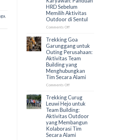
Karyawan: Panduan
dan
HRD Sebelum
Cara
Memilih Aktivitas
Menyusun
aga
,
Outdoor di Sentul
Proposal
yang
on
Comments Off
Tepat
Trekking
untuk
Curug
Trekking Goa
HRD
Bidadari
Garunggang untuk
untuk
Outing Perusahaan:
Gathering
Aktivitas Team
Karyawan:
Building yang
Panduan
Menghubungkan
HRD
Tim Secara Alami
Sebelum
Memilih
on
Comments Off
Aktivitas
Trekking
Outdoor
Goa
Trekking Curug
di
Garunggang
Leuwi Hejo untuk
Sentul
untuk
Team Building:
Outing
Aktivitas Outdoor
Perusahaan:
yang Membangun
Aktivitas
Kolaborasi Tim
Team
Secara Alami
Building