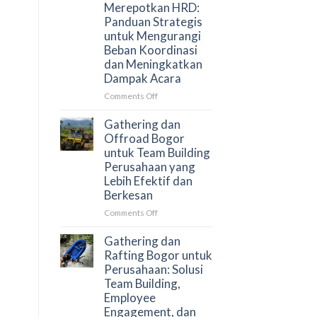
Merepotkan HRD:
Menjaga
Panduan Strategis
Engagement
untuk Mengurangi
Peserta?
Beban Koordinasi
dan Meningkatkan
Dampak Acara
on
Comments Off
Cara
Menyusun
Gathering dan
Gathering
Offroad Bogor
Perusahaan
untuk Team Building
Tanpa
Perusahaan yang
Merepotkan
Lebih Efektif dan
HRD:
Berkesan
Panduan
Strategis
on
Comments Off
untuk
Gathering
Mengurangi
dan
Gathering dan
Beban
Offroad
Rafting Bogor untuk
Koordinasi
Bogor
Perusahaan: Solusi
dan
untuk
Team Building,
Meningkatkan
Team
Employee
Dampak
Building
Engagement, dan
Acara
Perusahaan