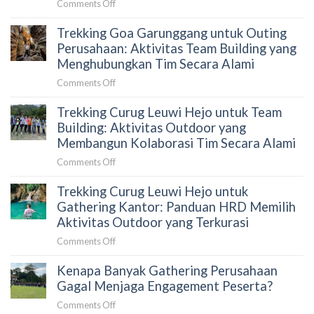
on
Comments Off
dan
Trekking
Cara
Trekking Goa Garunggang untuk Outing
Curug
Menyusun
Bidadari
Perusahaan: Aktivitas Team Building yang
Proposal
untuk
Menghubungkan Tim Secara Alami
yang
Gathering
Tepat
on
Comments Off
Karyawan:
untuk
Trekking
Panduan
HRD
Trekking Curug Leuwi Hejo untuk Team
Goa
HRD
Garunggang
Building: Aktivitas Outdoor yang
Sebelum
untuk
Membangun Kolaborasi Tim Secara Alami
Memilih
Outing
Aktivitas
on
Comments Off
Perusahaan:
Outdoor
Trekking
Aktivitas
di
Trekking Curug Leuwi Hejo untuk
Curug
Team
Sentul
Leuwi
Gathering Kantor: Panduan HRD Memilih
Building
Hejo
Aktivitas Outdoor yang Terkurasi
yang
untuk
Menghubungkan
on
Comments Off
Team
Tim
Trekking
Building:
Secara
Kenapa Banyak Gathering Perusahaan
Curug
Aktivitas
Alami
Leuwi
Gagal Menjaga Engagement Peserta?
Outdoor
Hejo
yang
on
Comments Off
untuk