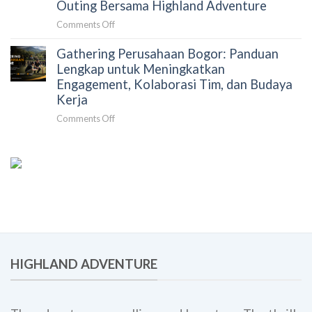
Outing Bersama Highland Adventure
Mengurangi
Team
Beban
on
Comments Off
Building
Koordinasi
Gathering
Perusahaan
dan
Gathering Perusahaan Bogor: Panduan
dan
yang
Meningkatkan
Rafting
Lengkap untuk Meningkatkan
Lebih
Dampak
Bogor
Engagement, Kolaborasi Tim, dan Budaya
Efektif
Acara
untuk
dan
Kerja
Perusahaan:
Berkesan
on
Comments Off
Solusi
Gathering
Team
Perusahaan
Building,
Bogor:
Employee
Panduan
Engagement,
Lengkap
dan
untuk
Corporate
Meningkatkan
Outing
Engagement,
Bersama
Kolaborasi
Highland
Tim,
Adventure
HIGHLAND ADVENTURE
dan
Budaya
Kerja