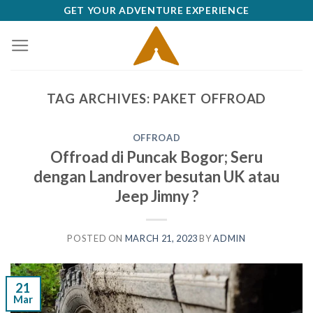
Skip
GET YOUR ADVENTURE EXPERIENCE
to
content
TAG ARCHIVES:
PAKET OFFROAD
OFFROAD
Offroad di Puncak Bogor; Seru
dengan Landrover besutan UK atau
Jeep Jimny ?
POSTED ON
MARCH 21, 2023
BY
ADMIN
21
Mar