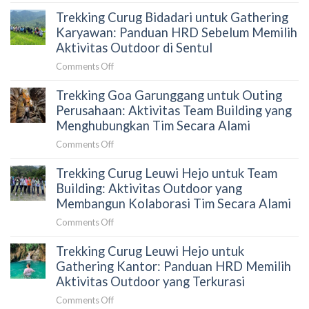
Gathering
Trekking Curug Bidadari untuk Gathering
Perusahaan
Sentul:
Karyawan: Panduan HRD Sebelum Memilih
Paket,
Aktivitas Outdoor di Sentul
Venue,
on
Comments Off
dan
Trekking
Cara
Trekking Goa Garunggang untuk Outing
Curug
Menyusun
Bidadari
Perusahaan: Aktivitas Team Building yang
Proposal
untuk
Menghubungkan Tim Secara Alami
yang
Gathering
Tepat
on
Comments Off
Karyawan:
untuk
Trekking
Panduan
HRD
Trekking Curug Leuwi Hejo untuk Team
Goa
HRD
Garunggang
Building: Aktivitas Outdoor yang
Sebelum
untuk
Membangun Kolaborasi Tim Secara Alami
Memilih
Outing
Aktivitas
on
Comments Off
Perusahaan:
Outdoor
Trekking
Aktivitas
di
Trekking Curug Leuwi Hejo untuk
Curug
Team
Sentul
Leuwi
Gathering Kantor: Panduan HRD Memilih
Building
Hejo
Aktivitas Outdoor yang Terkurasi
yang
untuk
Menghubungkan
on
Comments Off
Team
Tim