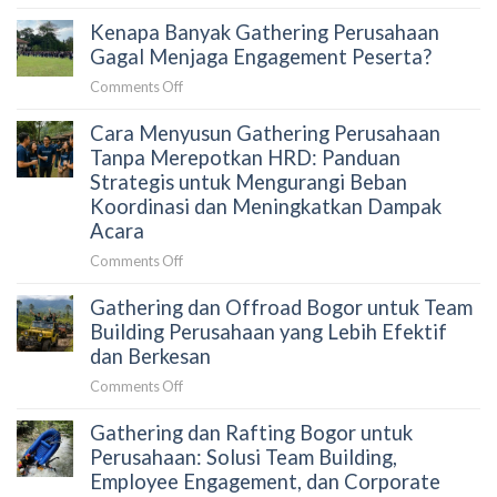
Trekking
Building:
Secara
Kenapa Banyak Gathering Perusahaan
Curug
Aktivitas
Alami
Leuwi
Gagal Menjaga Engagement Peserta?
Outdoor
Hejo
yang
on
Comments Off
untuk
Membangun
Kenapa
Gathering
Kolaborasi
Cara Menyusun Gathering Perusahaan
Banyak
Kantor:
Tim
Gathering
Tanpa Merepotkan HRD: Panduan
Panduan
Secara
Perusahaan
Strategis untuk Mengurangi Beban
HRD
Alami
Gagal
Koordinasi dan Meningkatkan Dampak
Memilih
Menjaga
Acara
Aktivitas
Engagement
Outdoor
on
Comments Off
Peserta?
yang
Cara
Terkurasi
Gathering dan Offroad Bogor untuk Team
Menyusun
Gathering
Building Perusahaan yang Lebih Efektif
Perusahaan
dan Berkesan
Tanpa
on
Comments Off
Merepotkan
Gathering
HRD:
Gathering dan Rafting Bogor untuk
dan
Panduan
Offroad
Perusahaan: Solusi Team Building,
Strategis
Bogor
Employee Engagement, dan Corporate
untuk
untuk