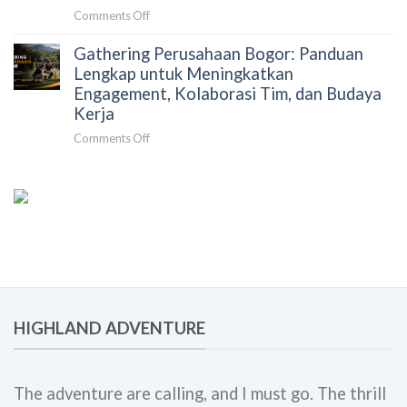
Team
Beban
on
Comments Off
Building
Koordinasi
Gathering
Perusahaan
dan
Gathering Perusahaan Bogor: Panduan
dan
yang
Meningkatkan
Rafting
Lengkap untuk Meningkatkan
Lebih
Dampak
Bogor
Engagement, Kolaborasi Tim, dan Budaya
Efektif
Acara
untuk
dan
Kerja
Perusahaan:
Berkesan
on
Comments Off
Solusi
Gathering
Team
Perusahaan
Building,
Bogor:
Employee
Panduan
Engagement,
Lengkap
dan
untuk
Corporate
Meningkatkan
Outing
Engagement,
Bersama
Kolaborasi
Highland
Tim,
Adventure
HIGHLAND ADVENTURE
dan
Budaya
Kerja
The adventure are calling, and I must go. The thrill