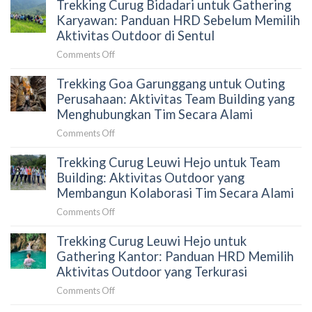
Trekking Curug Bidadari untuk Gathering
Perusahaan
Sentul:
Karyawan: Panduan HRD Sebelum Memilih
Paket,
Aktivitas Outdoor di Sentul
Venue,
on
Comments Off
dan
Trekking
Cara
Trekking Goa Garunggang untuk Outing
Curug
Menyusun
Bidadari
Perusahaan: Aktivitas Team Building yang
Proposal
untuk
Menghubungkan Tim Secara Alami
yang
Gathering
Tepat
on
Comments Off
Karyawan:
untuk
Trekking
Panduan
HRD
Trekking Curug Leuwi Hejo untuk Team
Goa
HRD
Garunggang
Building: Aktivitas Outdoor yang
Sebelum
untuk
Membangun Kolaborasi Tim Secara Alami
Memilih
Outing
Aktivitas
on
Comments Off
Perusahaan:
Outdoor
Trekking
Aktivitas
di
Trekking Curug Leuwi Hejo untuk
Curug
Team
Sentul
Leuwi
Gathering Kantor: Panduan HRD Memilih
Building
Hejo
Aktivitas Outdoor yang Terkurasi
yang
untuk
Menghubungkan
on
Comments Off
Team
Tim
Trekking
Building: