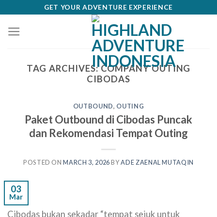
Skip
GET YOUR ADVENTURE EXPERIENCE
to
content
TAG ARCHIVES:
COMPANY OUTING
CIBODAS
OUTBOUND
,
OUTING
Paket Outbound di Cibodas Puncak
dan Rekomendasi Tempat Outing
POSTED ON
MARCH 3, 2026
BY
ADE ZAENAL MUTAQIN
03
Mar
Cibodas bukan sekadar “tempat sejuk untuk