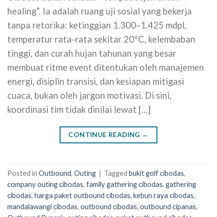
healing”. Ia adalah ruang uji sosial yang bekerja
tanpa retorika: ketinggian 1.300–1.425 mdpl,
temperatur rata-rata sekitar 20°C, kelembaban
tinggi, dan curah hujan tahunan yang besar
membuat ritme event ditentukan oleh manajemen
energi, disiplin transisi, dan kesiapan mitigasi
cuaca, bukan oleh jargon motivasi. Di sini,
koordinasi tim tidak dinilai lewat […]
CONTINUE READING
→
Posted in
Outbound
,
Outing
|
Tagged
bukit golf cibodas
,
company outing cibodas
,
family gathering cibodas
,
gathering
cibodas
,
harga paket outbound cibodas
,
kebun raya cibodas
,
mandalawangi cibodas
,
outbound cibodas
,
outbound cipanas
,