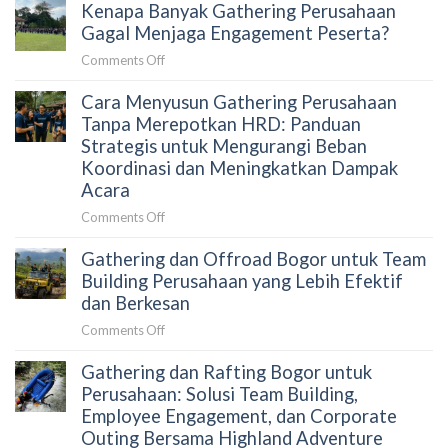
Secara
Kenapa Banyak Gathering Perusahaan
Curug
Aktivitas
Alami
Leuwi
Gagal Menjaga Engagement Peserta?
Outdoor
Hejo
yang
on
Comments Off
untuk
Membangun
Kenapa
Gathering
Kolaborasi
Cara Menyusun Gathering Perusahaan
Banyak
Kantor:
Tim
Gathering
Tanpa Merepotkan HRD: Panduan
Panduan
Secara
Perusahaan
Strategis untuk Mengurangi Beban
HRD
Alami
Gagal
Koordinasi dan Meningkatkan Dampak
Memilih
Menjaga
Acara
Aktivitas
Engagement
Outdoor
on
Comments Off
Peserta?
yang
Cara
Terkurasi
Gathering dan Offroad Bogor untuk Team
Menyusun
Gathering
Building Perusahaan yang Lebih Efektif
Perusahaan
dan Berkesan
Tanpa
on
Comments Off
Merepotkan
Gathering
HRD:
Gathering dan Rafting Bogor untuk
dan
Panduan
Offroad
Perusahaan: Solusi Team Building,
Strategis
Bogor
Employee Engagement, dan Corporate
untuk
untuk
Outing Bersama Highland Adventure
Mengurangi