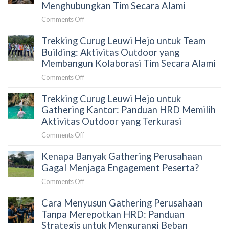
untuk
Menghubungkan Tim Secara Alami
yang
Gathering
Tepat
on
Comments Off
Karyawan:
untuk
Trekking
Panduan
HRD
Trekking Curug Leuwi Hejo untuk Team
Goa
HRD
Garunggang
Building: Aktivitas Outdoor yang
Sebelum
untuk
Membangun Kolaborasi Tim Secara Alami
Memilih
Outing
Aktivitas
on
Comments Off
Perusahaan:
Outdoor
Trekking
Aktivitas
di
Trekking Curug Leuwi Hejo untuk
Curug
Team
Sentul
Leuwi
Gathering Kantor: Panduan HRD Memilih
Building
Hejo
Aktivitas Outdoor yang Terkurasi
yang
untuk
Menghubungkan
on
Comments Off
Team
Tim
Trekking
Building:
Secara
Kenapa Banyak Gathering Perusahaan
Curug
Aktivitas
Alami
Leuwi
Gagal Menjaga Engagement Peserta?
Outdoor
Hejo
yang
on
Comments Off
untuk
Membangun
Kenapa
Gathering
Kolaborasi
Cara Menyusun Gathering Perusahaan
Banyak
Kantor:
Tim
Gathering
Tanpa Merepotkan HRD: Panduan
Panduan
Secara
Perusahaan
Strategis untuk Mengurangi Beban
HRD