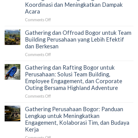
Alami
Gagal
Koordinasi dan Meningkatkan Dampak
Memilih
Menjaga
Acara
Aktivitas
Engagement
Outdoor
on
Comments Off
Peserta?
yang
Cara
Terkurasi
Gathering dan Offroad Bogor untuk Team
Menyusun
Gathering
Building Perusahaan yang Lebih Efektif
Perusahaan
dan Berkesan
Tanpa
on
Comments Off
Merepotkan
Gathering
HRD:
Gathering dan Rafting Bogor untuk
dan
Panduan
Offroad
Perusahaan: Solusi Team Building,
Strategis
Bogor
Employee Engagement, dan Corporate
untuk
untuk
Outing Bersama Highland Adventure
Mengurangi
Team
Beban
on
Comments Off
Building
Koordinasi
Gathering
Perusahaan
dan
Gathering Perusahaan Bogor: Panduan
dan
yang
Meningkatkan
Rafting
Lengkap untuk Meningkatkan
Lebih
Dampak
Bogor
Engagement, Kolaborasi Tim, dan Budaya
Efektif
Acara
untuk
dan
Kerja
Perusahaan:
Berkesan
on
Comments Off