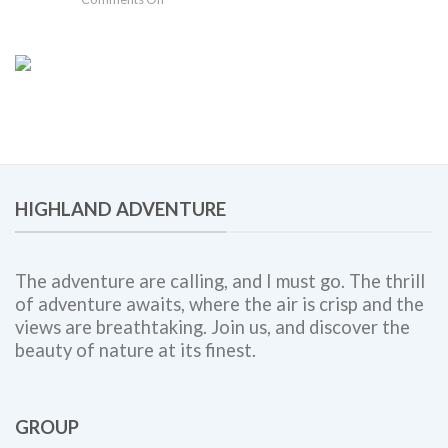
Solusi
Gathering
Team
Perusahaan
Building,
Bogor:
Employee
Panduan
Engagement,
Lengkap
dan
untuk
Corporate
Meningkatkan
Outing
Engagement,
Bersama
Kolaborasi
Highland
Tim,
Adventure
HIGHLAND ADVENTURE
dan
Budaya
Kerja
The adventure are calling, and I must go. The thrill
of adventure awaits, where the air is crisp and the
views are breathtaking. Join us, and discover the
beauty of nature at its finest.
GROUP