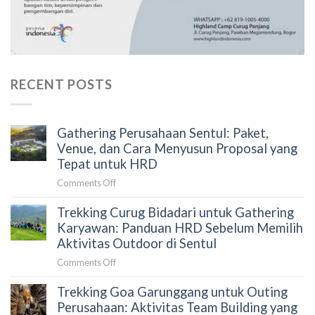
RECENT POSTS
Gathering Perusahaan Sentul: Paket,
Venue, dan Cara Menyusun Proposal yang
Tepat untuk HRD
on
Comments Off
Gathering
Trekking Curug Bidadari untuk Gathering
Perusahaan
Sentul:
Karyawan: Panduan HRD Sebelum Memilih
Paket,
Aktivitas Outdoor di Sentul
Venue,
on
Comments Off
dan
Trekking
Cara
Trekking Goa Garunggang untuk Outing
Curug
Menyusun
Bidadari
Perusahaan: Aktivitas Team Building yang
Proposal