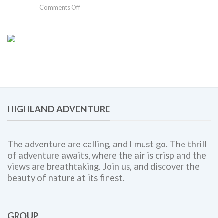
Berkesan
on
Comments Off
Solusi
Gathering
Team
Perusahaan
Building,
Bogor:
Employee
Panduan
Engagement,
Lengkap
dan
untuk
Corporate
Meningkatkan
Outing
Engagement,
Bersama
Kolaborasi
Highland
Tim,
Adventure
HIGHLAND ADVENTURE
dan
Budaya
Kerja
The adventure are calling, and I must go. The thrill
of adventure awaits, where the air is crisp and the
views are breathtaking. Join us, and discover the
beauty of nature at its finest.
GROUP