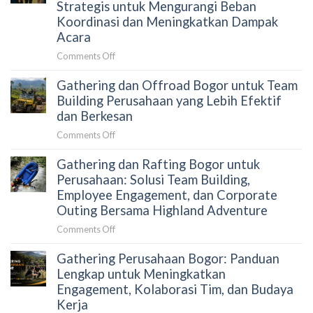
Perusahaan
Strategis untuk Mengurangi Beban
HRD
Alami
Gagal
Koordinasi dan Meningkatkan Dampak
Memilih
Menjaga
Acara
Aktivitas
Engagement
Outdoor
on
Comments Off
Peserta?
yang
Cara
Terkurasi
Gathering dan Offroad Bogor untuk Team
Menyusun
Gathering
Building Perusahaan yang Lebih Efektif
Perusahaan
dan Berkesan
Tanpa
on
Comments Off
Merepotkan
Gathering
HRD:
Gathering dan Rafting Bogor untuk
dan
Panduan
Offroad
Perusahaan: Solusi Team Building,
Strategis
Bogor
Employee Engagement, dan Corporate
untuk
untuk
Outing Bersama Highland Adventure
Mengurangi
Team
Beban
on
Comments Off
Building
Koordinasi
Gathering
Perusahaan
dan
Gathering Perusahaan Bogor: Panduan
dan
yang
Meningkatkan
Rafting
Lengkap untuk Meningkatkan
Lebih
Dampak
Bogor
Engagement, Kolaborasi Tim, dan Budaya
Efektif
Acara
untuk
dan
Kerja
Perusahaan: