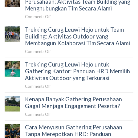
Perusahaan: Aktivitas Team Building yang
Proposal
untuk
Menghubungkan Tim Secara Alami
yang
Gathering
Tepat
on
Comments Off
Karyawan:
untuk
Trekking
Panduan
HRD
Trekking Curug Leuwi Hejo untuk Team
Goa
HRD
Garunggang
Building: Aktivitas Outdoor yang
Sebelum
untuk
Membangun Kolaborasi Tim Secara Alami
Memilih
Outing
Aktivitas
on
Comments Off
Perusahaan:
Outdoor
Trekking
Aktivitas
di
Trekking Curug Leuwi Hejo untuk
Curug
Team
Sentul
Leuwi
Gathering Kantor: Panduan HRD Memilih
Building
Hejo
Aktivitas Outdoor yang Terkurasi
yang
untuk
Menghubungkan
on
Comments Off
Team
Tim
Trekking
Building:
Secara
Kenapa Banyak Gathering Perusahaan
Curug
Aktivitas
Alami
Leuwi
Gagal Menjaga Engagement Peserta?
Outdoor
Hejo
yang
on
Comments Off
untuk
Membangun
Kenapa
Gathering
Kolaborasi
Cara Menyusun Gathering Perusahaan
Banyak
Kantor:
Tim
Gathering
Tanpa Merepotkan HRD: Panduan
Panduan
Secara