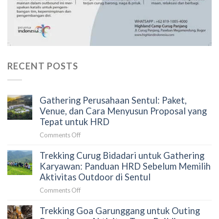
RECENT POSTS
Gathering Perusahaan Sentul: Paket,
Venue, dan Cara Menyusun Proposal yang
Tepat untuk HRD
on
Comments Off
Gathering
Trekking Curug Bidadari untuk Gathering
Perusahaan
Sentul:
Karyawan: Panduan HRD Sebelum Memilih
Paket,
Aktivitas Outdoor di Sentul
Venue,
on
Comments Off
dan
Trekking
Cara
Trekking Goa Garunggang untuk Outing
Curug
Menyusun
Bidadari