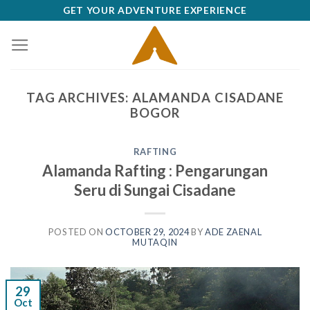
Skip
GET YOUR ADVENTURE EXPERIENCE
to
content
TAG ARCHIVES:
ALAMANDA CISADANE
BOGOR
RAFTING
Alamanda Rafting : Pengarungan
Seru di Sungai Cisadane
POSTED ON
OCTOBER 29, 2024
BY
ADE ZAENAL
MUTAQIN
29
Oct