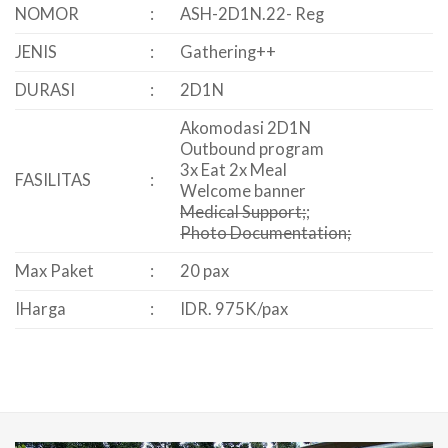
NOMOR
:
ASH-2D1N.22- Reg
JENIS
:
Gathering++
DURASI
:
2D1N
Akomodasi 2D1N
Outbound program
3x Eat 2x Meal
FASILITAS
:
Welcome banner
Medical Support;
;
Photo Documentation;
Max Paket
:
20 pax
IHarga
:
IDR. 975K/pax