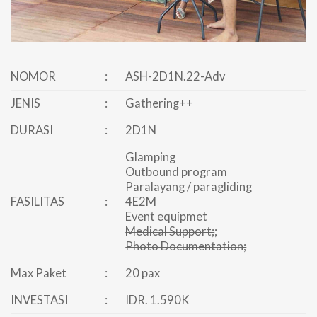
NOMOR
:
ASH-2D1N.22-Adv
JENIS
:
Gathering++
DURASI
:
2D1N
Glamping
Outbound program
Paralayang / paragliding
FASILITAS
:
4E2M
Event equipmet
Medical Support;
;
Photo Documentation;
Max Paket
:
20 pax
INVESTASI
:
IDR. 1.590K