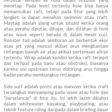
berputar kembali ke hulu dalam sirkulasi yang
menetap. Pada level tertentu hole bisa hanya
memantulkan raft, tetapi pada fitur yang lebih
lengket ia dapat menahan swimmer atau craft.
Maytag adalah slang untuk situasi ketika orang
atau perahu diputar, dihajar, dan ditahan di hole
atau wave seperti berada di dalam mesin cuci.
Rooster tail adalah semburan air berbentuk ekor
atau jet yang muncul akibat arus menghantam
rintangan bawah air atau akibat pertemuan aliran
tertentu. Wrap adalah kondisi ketika raft terjepit
dan terlipat pada batu atau obstruksi, biasanya
karena sisi upstream terus didorong arus hingga
badan perahu membungkus rintangan.
Side surf adalah posisi atau manuver ketika craft
tersangkut menyamping pada wave atau hole dan
“berselancar” di fitur itu. Ini lebih lazim dibahas
dalam whitewater kayaking, playboating, atau
teknik feature riding daripada dalam briefing dasar